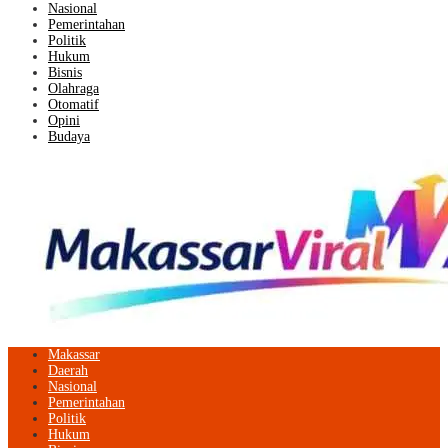
Nasional
Pemerintahan
Politik
Hukum
Bisnis
Olahraga
Otomatif
Opini
Budaya
Makassar
Daerah
Nasional
Pemerintahan
Politik
Hukum