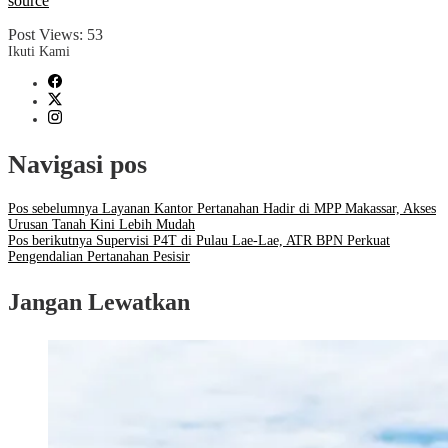
source
Post Views:
53
Ikuti Kami
Navigasi pos
Pos sebelumnya
Layanan Kantor Pertanahan Hadir di MPP Makassar, Akses
Urusan Tanah Kini Lebih Mudah
Pos berikutnya
Supervisi P4T di Pulau Lae-Lae, ATR BPN Perkuat
Pengendalian Pertanahan Pesisir
Jangan Lewatkan