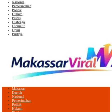
Nasional
Pemerintahan
Politik
Hukum
Bisnis
Olahraga
Otomatif
Opini
Budaya
Makassar
Daerah
Nasional
Pemerintahan
Politik
Hukum