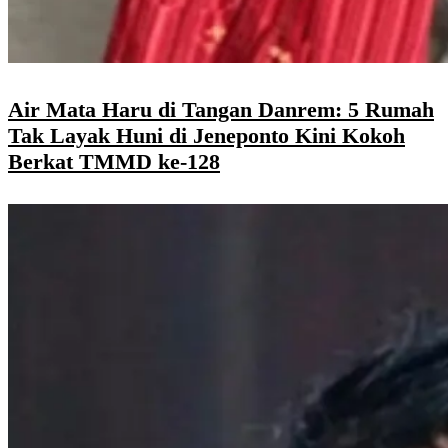
Air Mata Haru di Tangan Danrem: 5 Rumah
Tak Layak Huni di Jeneponto Kini Kokoh
Berkat TMMD ke-128