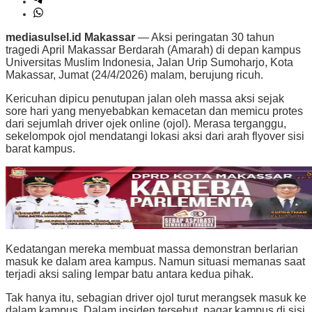
mediasulsel.id Makassar
— Aksi peringatan 30 tahun
tragedi April Makassar Berdarah (Amarah) di depan kampus
Universitas Muslim Indonesia
, Jalan Urip Sumoharjo, Kota
Makassar
, Jumat (24/4/2026) malam, berujung ricuh.
Kericuhan dipicu penutupan jalan oleh massa aksi sejak
sore hari yang menyebabkan kemacetan dan memicu protes
dari sejumlah driver ojek online (ojol). Merasa terganggu,
sekelompok ojol mendatangi lokasi aksi dari arah flyover sisi
barat kampus.
Kedatangan mereka membuat massa demonstran berlarian
masuk ke dalam area kampus. Namun situasi memanas saat
terjadi aksi saling lempar batu antara kedua pihak.
Tak hanya itu, sebagian driver ojol turut merangsek masuk ke
dalam kampus. Dalam insiden tersebut, pagar kampus di sisi