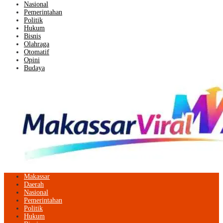
Nasional
Pemerintahan
Politik
Hukum
Bisnis
Olahraga
Otomatif
Opini
Budaya
Makassar
Daerah
Nasional
Pemerintahan
Politik
Hukum