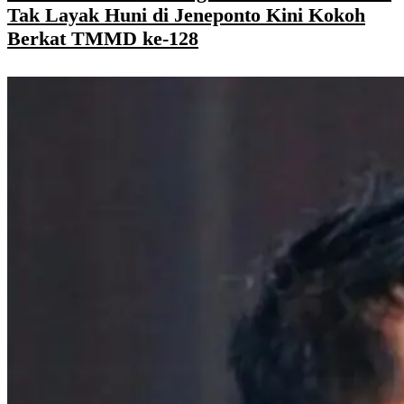
Tak Layak Huni di Jeneponto Kini Kokoh
Berkat TMMD ke-128