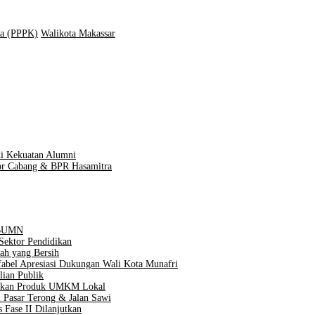
ja (PPPK)
Walikota Makassar
i Kekuatan Alumni
tor Cabang & BPR Hasamitra
n BUMN
Sektor Pendidikan
ah yang Bersih
Difabel Apresiasi Dukungan Wali Kota Munafri
lian Publik
taskan Produk UMKM Lokal
 Pasar Terong & Jalan Sawi
 Fase II Dilanjutkan