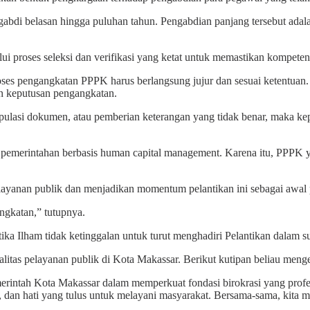
gabdi belasan hingga puluhan tahun. Pengabdian panjang tersebut adala
lui proses seleksi dan verifikasi yang ketat untuk memastikan kompeten
oses pengangkatan PPPK harus berlangsung jujur dan sesuai ketentuan.
an keputusan pengangkatan.
pulasi dokumen, atau pemberian keterangan yang tidak benar, maka ke
pemerintahan berbasis human capital management. Karena itu, PPPK yang 
layanan publik dan menjadikan momentum pelantikan ini sebagai awal 
gkatan,” tutupnya.
ka Ilham tidak ketinggalan untuk turut menghadiri Pelantikan dalam 
as pelayanan publik di Kota Makassar. Berikut kutipan beliau mengen
intah Kota Makassar dalam memperkuat fondasi birokrasi yang profesi
dan hati yang tulus untuk melayani masyarakat. Bersama-sama, kita me