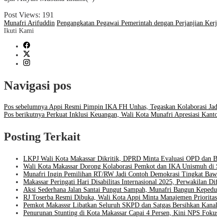
Post Views:
191
Munafri Arifuddin
Pengangkatan Pegawai Pemerintah dengan Perjanjian Ker
Ikuti Kami
Navigasi pos
Pos sebelumnya
Appi Resmi Pimpin IKA FH Unhas, Tegaskan Kolaborasi Jad
Pos berikutnya
Perkuat Inklusi Keuangan, Wali Kota Munafri Apresiasi Kan
Posting Terkait
LKPJ Wali Kota Makassar Dikritik, DPRD Minta Evaluasi OPD da
Wali Kota Makassar Dorong Kolaborasi Pemkot dan IKA Unismuh di 
Munafri Ingin Pemilihan RT/RW Jadi Contoh Demokrasi Tingkat Baw
Makassar Peringati Hari Disabilitas Internasional 2025, Perwakilan 
Aksi Sederhana Jalan Santai Pungut Sampah, Munafri Bangun Kepedu
RJ Toserba Resmi Dibuka, Wali Kota Appi Minta Manajemen Priori
Pemkot Makasssr Libatkan Seluruh SKPD dan Satgas Bersihkan Kanal
Penurunan Stunting di Kota Makassar Capai 4 Persen, Kini NPS Fokus