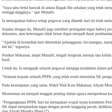
“Saya tahu betul banyak di antara Bapak Ibu sekalian yang telah men
setinggi-tingginya,” ujar Munafri.
Ia menegaskan bahwa setiap pegawai yang dilantik hari ini telah mela
Sejalan dengan itu, Munafri juga memberi peringatan tegas bahwa pr
dokumen, atau keterangan tidak benar dapat menjadi dasar pembatal
“Apabila di kemudian hari ditemukan pelanggaran, kecurangan, mani
hal ini,” tegasnya.
Pemkot Makassar, lanjut Munafri, tengah bergerak menuju tata kelola 
hasil.
Untuk itu, Ia mengajak seluruh pegawai menjaga komitmen dalam pe
“Selamat kepada seluruh PPPK yang telah resmi menerima SK pengan
Pada kesempatan yang sama, Wakil Wali Kota Makassar, Aliyah Musti
Momentum ini menjadi tonggak penting dalam upaya memperkuat kualit
“Pengangkatan PPPK hari ini merupakan wujud nyata komitmen Pemer
SK dapat menjalankan tugas dengan penuh tanggung jawab, dedikasi, 
ujar Aliyah Mustika Ilham.(*)