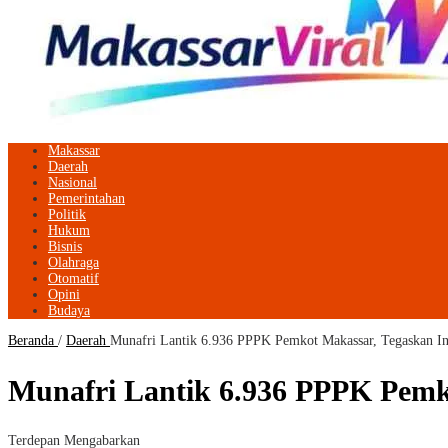
Makassar
Daerah
Nasional
Pemerintahan
Politik
Hukum
Bisnis
Olahraga
Otomatif
Opini
Budaya
Beranda
/
Daerah
Munafri Lantik 6.936 PPPK Pemkot Makassar, Tegaskan In
Munafri Lantik 6.936 PPPK Pemk
Terdepan Mengabarkan