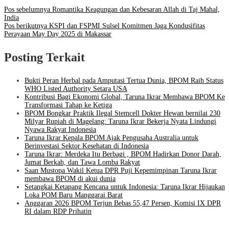
Pos sebelumnya
Romantika Keagungan dan Kebesaran Allah di Taj Mahal,
India
Pos berikutnya
KSPI dan FSPMI Sulsel Komitmen Jaga Kondusifitas
Perayaan May Day 2025 di Makassar
Posting Terkait
Bukti Peran Herbal pada Amputasi Tertua Dunia, BPOM Raih Status
WHO Listed Authority Setara USA
Kontribusi Bagi Ekonomi Global, Taruna Ikrar Membawa BPOM Ke
Transformasi Tahap ke Ketiga
BPOM Bongkar Praktik Ilegal Stemcell Dokter Hewan bernilai 230
Milyar Rupiah di Magelang: Taruna Ikrar Bekerja Nyata Lindungi
Nyawa Rakyat Indonesia
Taruna Ikrar Kepala BPOM Ajak Pengusaha Australia untuk
Berinvestasi Sektor Kesehatan di Indonesia
Taruna Ikrar: Merdeka Itu Berbagi , BPOM Hadirkan Donor Darah,
Jumat Berkah, dan Tawa Lomba Rakyat
Saan Mustopa Wakil Ketua DPR Puji Kepemimpinan Taruna Ikrar
membawa BPOM di akui dunia
Setangkai Ketapang Kencana untuk Indonesia: Taruna Ikrar Hijaukan
Loka POM Baru Manggarai Barat
Anggaran 2026 BPOM Terjun Bebas 55,47 Persen, Komisi IX DPR
RI dalam RDP Prihatin