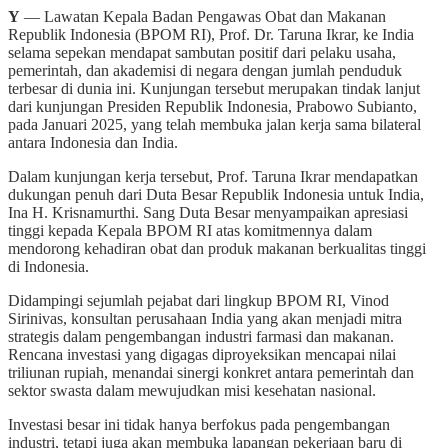
Y
— Lawatan Kepala Badan Pengawas Obat dan Makanan
Republik Indonesia (BPOM RI), Prof. Dr. Taruna Ikrar, ke India
selama sepekan mendapat sambutan positif dari pelaku usaha,
pemerintah, dan akademisi di negara dengan jumlah penduduk
terbesar di dunia ini. Kunjungan tersebut merupakan tindak lanjut
dari kunjungan Presiden Republik Indonesia, Prabowo Subianto,
pada Januari 2025, yang telah membuka jalan kerja sama bilateral
antara Indonesia dan India.
Dalam kunjungan kerja tersebut, Prof. Taruna Ikrar mendapatkan
dukungan penuh dari Duta Besar Republik Indonesia untuk India,
Ina H. Krisnamurthi. Sang Duta Besar menyampaikan apresiasi
tinggi kepada Kepala BPOM RI atas komitmennya dalam
mendorong kehadiran obat dan produk makanan berkualitas tinggi
di Indonesia.
Didampingi sejumlah pejabat dari lingkup BPOM RI, Vinod
Sirinivas, konsultan perusahaan India yang akan menjadi mitra
strategis dalam pengembangan industri farmasi dan makanan.
Rencana investasi yang digagas diproyeksikan mencapai nilai
triliunan rupiah, menandai sinergi konkret antara pemerintah dan
sektor swasta dalam mewujudkan misi kesehatan nasional.
Investasi besar ini tidak hanya berfokus pada pengembangan
industri, tetapi juga akan membuka lapangan pekerjaan baru di