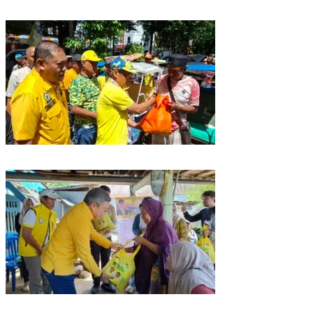
Golkar Sulsel Rayakan HUT ke-61 di Bone, TP Perintahkan Fraksi Kawal
Kebijakan Daerah
Rangkaian HUT ke-61, Golkar Sulsel Berbagi Sembako ke Tukang Becak
dan Bentor
Kunjungan Reses di Parepare, Taufan Pawe Siap Perjuangkan Aspirasi