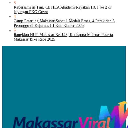
3
Kebersamaan Tim, CEFILA Akademi Rayakan HUT ke 2 di
lapangan PKG Gowa
4
Camp Petarung Makassar Sabet 1 Medali Emas, 4 Perak dan 3
Perunggu di Kejurnas III Kun Khmer 2025
5
Rangkian HUT Makassar Ke-148, Kadispora Melepas Peserta
Makassar Bike Race 2025