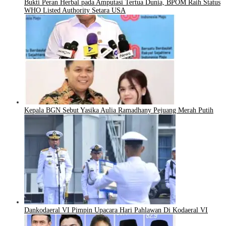
Bukti Peran Herbal pada Amputasi Tertua Dunia, BPOM Raih Status
WHO Listed Authority Setara USA
Kepala BGN Sebut Yasika Aulia Ramadhany Pejuang Merah Putih
Dankodaeral VI Pimpin Upacara Hari Pahlawan Di Kodaeral VI