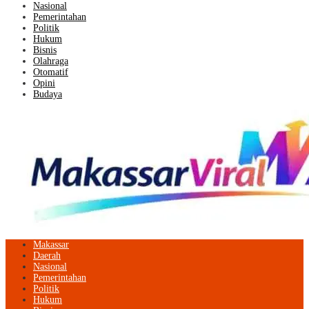
Nasional
Pemerintahan
Politik
Hukum
Bisnis
Olahraga
Otomatif
Opini
Budaya
Makassar
Daerah
Nasional
Pemerintahan
Politik
Hukum