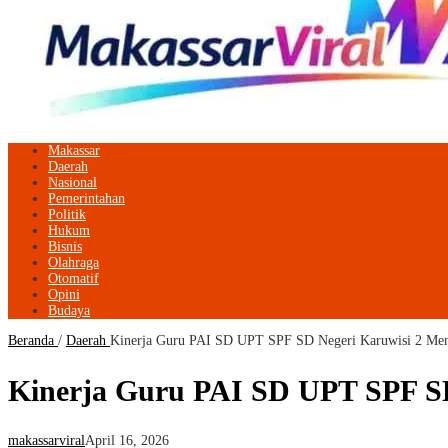
Makassar
Daerah
Nasional
Pemerintahan
Politik
Hukum
Bisnis
Olahraga
Otomatif
Opini
Budaya
Beranda
/
Daerah
Kinerja Guru PAI SD UPT SPF SD Negeri Karuwisi 2 Meni
Kinerja Guru PAI SD UPT SPF SD
makassarviral
April 16, 2026