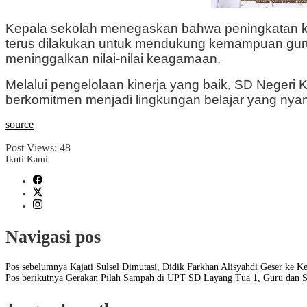
Kepala sekolah menegaskan bahwa peningkatan kiner
terus dilakukan untuk mendukung kemampuan gur
meninggalkan nilai-nilai keagamaan.
Melalui pengelolaan kinerja yang baik, SD Negeri 
berkomitmen menjadi lingkungan belajar yang nyaman
source
Post Views:
48
Ikuti Kami
Navigasi pos
Pos sebelumnya
Kajati Sulsel Dimutasi, Didik Farkhan Alisyahdi Geser ke K
Pos berikutnya
Gerakan Pilah Sampah di UPT SD Layang Tua 1, Guru dan 