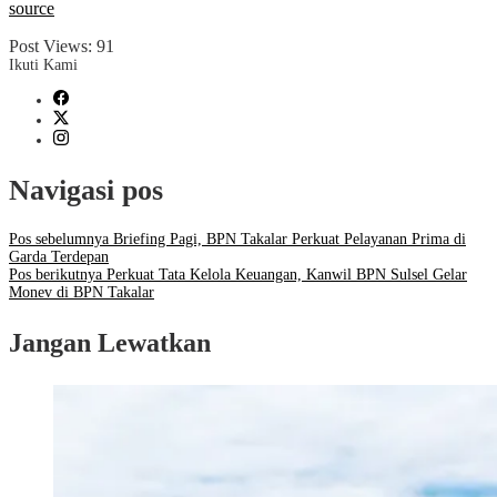
source
Post Views:
91
Ikuti Kami
Navigasi pos
Pos sebelumnya
Briefing Pagi, BPN Takalar Perkuat Pelayanan Prima di
Garda Terdepan
Pos berikutnya
Perkuat Tata Kelola Keuangan, Kanwil BPN Sulsel Gelar
Monev di BPN Takalar
Jangan Lewatkan