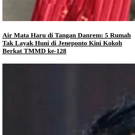
Air Mata Haru di Tangan Danrem: 5 Rumah
Tak Layak Huni di Jeneponto Kini Kokoh
Berkat TMMD ke-128