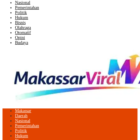
Nasional
Pemerintahan
Politik
Hukum
Bisnis
Olahraga
Otomatif
Opini
Budaya
Makassar
Daerah
Nasional
Pemerintahan
Politik
Hukum