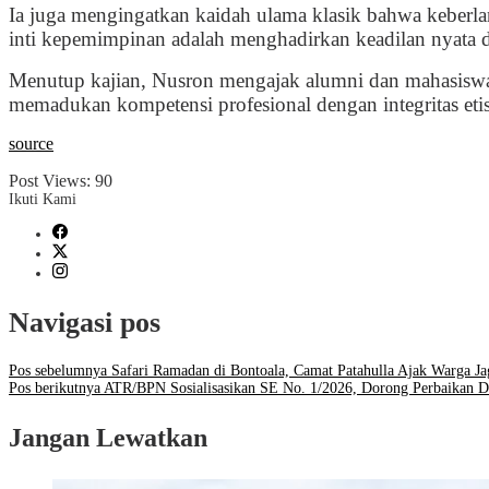
Ia juga mengingatkan kaidah ulama klasik bahwa keberla
inti kepemimpinan adalah menghadirkan keadilan nyata d
Menutup kajian, Nusron mengajak alumni dan mahasiswa
memadukan kompetensi profesional dengan integritas etis a
source
Post Views:
90
Ikuti Kami
Navigasi pos
Pos sebelumnya
Safari Ramadan di Bontoala, Camat Patahulla Ajak Warga Ja
Pos berikutnya
ATR/BPN Sosialisasikan SE No. 1/2026, Dorong Perbaikan Dat
Jangan Lewatkan