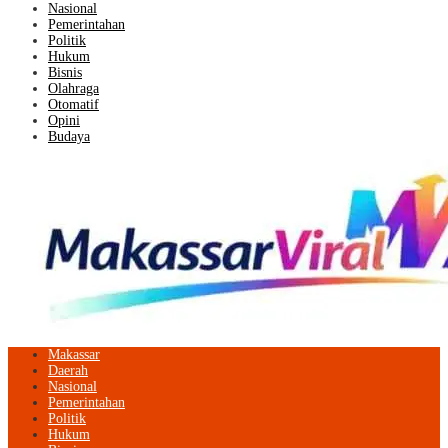
Nasional
Pemerintahan
Politik
Hukum
Bisnis
Olahraga
Otomatif
Opini
Budaya
Makassar
Daerah
Nasional
Pemerintahan
Politik
Hukum