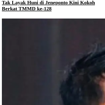
Tak Layak Huni di Jeneponto Kini Kokoh
Berkat TMMD ke-128