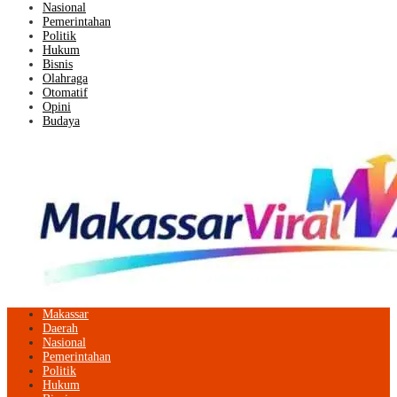
Nasional
Pemerintahan
Politik
Hukum
Bisnis
Olahraga
Otomatif
Opini
Budaya
Makassar
Daerah
Nasional
Pemerintahan
Politik
Hukum