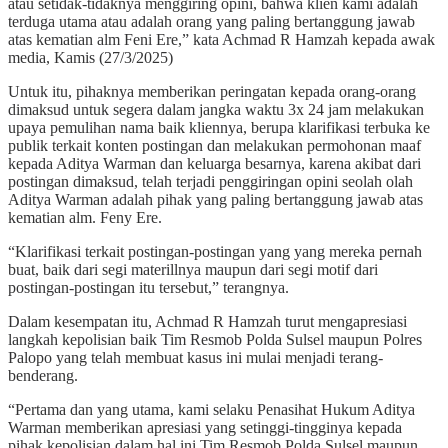
atau setidak-tidaknya menggiring opini, bahwa klien kami adalah
terduga utama atau adalah orang yang paling bertanggung jawab
atas kematian alm Feni Ere,” kata Achmad R Hamzah kepada awak
media, Kamis (27/3/2025)
Untuk itu, pihaknya memberikan peringatan kepada orang-orang
dimaksud untuk segera dalam jangka waktu 3x 24 jam melakukan
upaya pemulihan nama baik kliennya, berupa klarifikasi terbuka ke
publik terkait konten postingan dan melakukan permohonan maaf
kepada Aditya Warman dan keluarga besarnya, karena akibat dari
postingan dimaksud, telah terjadi penggiringan opini seolah olah
Aditya Warman adalah pihak yang paling bertanggung jawab atas
kematian alm. Feny Ere.
“Klarifikasi terkait postingan-postingan yang yang mereka pernah
buat, baik dari segi materillnya maupun dari segi motif dari
postingan-postingan itu tersebut,” terangnya.
Dalam kesempatan itu, Achmad R Hamzah turut mengapresiasi
langkah kepolisian baik Tim Resmob Polda Sulsel maupun Polres
Palopo yang telah membuat kasus ini mulai menjadi terang-
benderang.
“Pertama dan yang utama, kami selaku Penasihat Hukum Aditya
Warman memberikan apresiasi yang setinggi-tingginya kepada
pihak kepolisian dalam hal ini Tim Resmob Polda Sulsel maupun