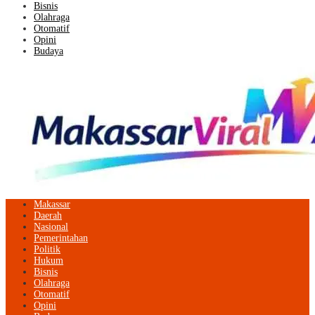
Bisnis
Olahraga
Otomatif
Opini
Budaya
Makassar
Daerah
Nasional
Pemerintahan
Politik
Hukum
Bisnis
Olahraga
Otomatif
Opini