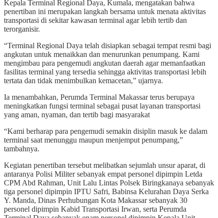
Kepala Terminal Regional Daya, Kumala, mengatakan bahwa
penertiban ini merupakan langkah bersama untuk menata aktivitas
transportasi di sekitar kawasan terminal agar lebih tertib dan
terorganisir.
“Terminal Regional Daya telah disiapkan sebagai tempat resmi bagi
angkutan untuk menaikkan dan menurunkan penumpang. Kami
mengimbau para pengemudi angkutan daerah agar memanfaatkan
fasilitas terminal yang tersedia sehingga aktivitas transportasi lebih
tertata dan tidak menimbulkan kemacetan,” ujarnya.
Ia menambahkan, Perumda Terminal Makassar terus berupaya
meningkatkan fungsi terminal sebagai pusat layanan transportasi
yang aman, nyaman, dan tertib bagi masyarakat
“Kami berharap para pengemudi semakin disiplin masuk ke dalam
terminal saat menunggu maupun menjemput penumpang,”
tambahnya.
Kegiatan penertiban tersebut melibatkan sejumlah unsur aparat, di
antaranya Polisi Militer sebanyak empat personel dipimpin Letda
CPM Abd Rahman, Unit Lalu Lintas Polsek Biringkanaya sebanyak
tiga personel dipimpin IPTU Safri, Babinsa Kelurahan Daya Serka
Y. Manda, Dinas Perhubungan Kota Makassar sebanyak 30
personel dipimpin Kabid Transportasi Irwan, serta Perumda
Terminal Daya sebanyak enam personel dipimpin Kepala Unit