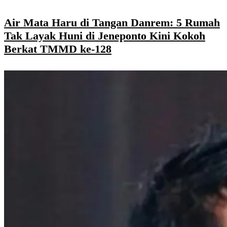
Air Mata Haru di Tangan Danrem: 5 Rumah
Tak Layak Huni di Jeneponto Kini Kokoh
Berkat TMMD ke-128