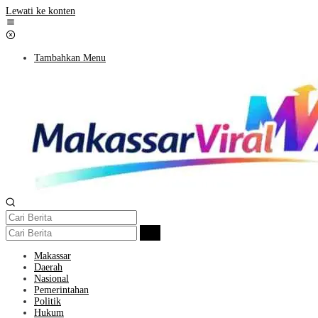
Lewati ke konten
Tambahkan Menu
Makassar
Daerah
Nasional
Pemerintahan
Politik
Hukum