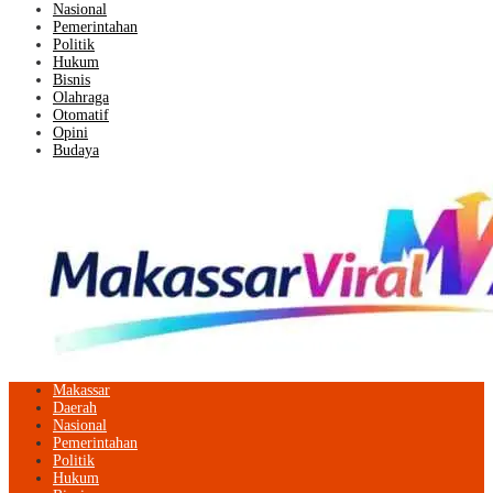
Nasional
Pemerintahan
Politik
Hukum
Bisnis
Olahraga
Otomatif
Opini
Budaya
Makassar
Daerah
Nasional
Pemerintahan
Politik
Hukum