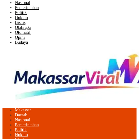
Nasional
Pemerintahan
Politik
Hukum
Bisnis
Olahraga
Otomatif
Opini
Budaya
Makassar
Daerah
Nasional
Pemerintahan
Politik
Hukum