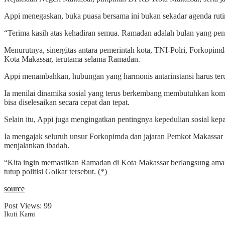
Appi menegaskan, buka puasa bersama ini bukan sekadar agenda rutin
“Terima kasih atas kehadiran semua. Ramadan adalah bulan yang p
Menurutnya, sinergitas antara pemerintah kota, TNI-Polri, Forkopimd
Kota Makassar, terutama selama Ramadan.
Appi menambahkan, hubungan yang harmonis antarinstansi harus terus 
Ia menilai dinamika sosial yang terus berkembang membutuhkan komunik
bisa diselesaikan secara cepat dan tepat.
Selain itu, Appi juga mengingatkan pentingnya kepedulian sosial ke
Ia mengajak seluruh unsur Forkopimda dan jajaran Pemkot Makassar u
menjalankan ibadah.
“Kita ingin memastikan Ramadan di Kota Makassar berlangsung aman, 
tutup politisi Golkar tersebut. (*)
source
Post Views:
99
Ikuti Kami