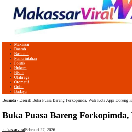
Makassar
Daerah
Nasional
Pemerintahan
Politik
Hukum
Bisnis
Olahraga
Otomatif
Opini
Budaya
Beranda
/
Daerah
Buka Puasa Bareng Forkopimda, Wali Kota Appi Dorong Ko
Buka Puasa Bareng Forkopimda, W
makassarviral
Februari 27, 2026