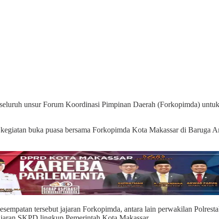
uruh unsur Forum Koordinasi Pimpinan Daerah (Forkopimda) untuk t
ri kegiatan buka puasa bersama Forkopimda Kota Makassar di Baruga
sempatan tersebut jajaran Forkopimda, antara lain perwakilan Polres
ajaran SKPD lingkup Pemerintah Kota Makassar.