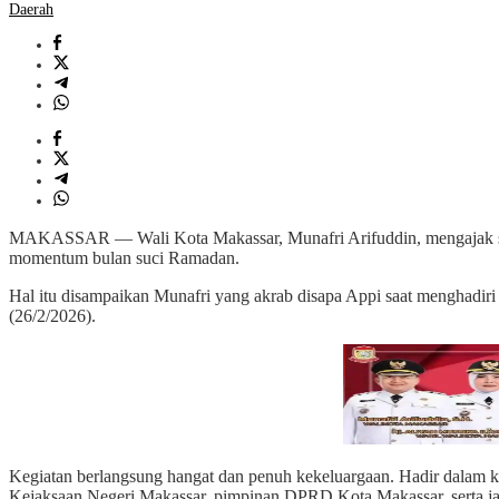
Daerah
MAKASSAR — Wali Kota Makassar, Munafri Arifuddin, mengajak sel
momentum bulan suci Ramadan.
Hal itu disampaikan Munafri yang akrab disapa Appi saat menghadi
(26/2/2026).
Kegiatan berlangsung hangat dan penuh kekeluargaan. Hadir dalam ke
Kejaksaan Negeri Makassar, pimpinan DPRD Kota Makassar, serta j