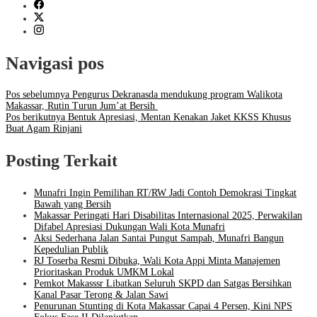
Navigasi pos
Pos sebelumnya
Pengurus Dekranasda mendukung program Walikota
Makassar, Rutin Turun Jum’at Bersih
Pos berikutnya
Bentuk Apresiasi, Mentan Kenakan Jaket KKSS Khusus
Buat Agam Rinjani
Posting Terkait
Munafri Ingin Pemilihan RT/RW Jadi Contoh Demokrasi Tingkat
Bawah yang Bersih
Makassar Peringati Hari Disabilitas Internasional 2025, Perwakilan
Difabel Apresiasi Dukungan Wali Kota Munafri
Aksi Sederhana Jalan Santai Pungut Sampah, Munafri Bangun
Kepedulian Publik
RJ Toserba Resmi Dibuka, Wali Kota Appi Minta Manajemen
Prioritaskan Produk UMKM Lokal
Pemkot Makasssr Libatkan Seluruh SKPD dan Satgas Bersihkan
Kanal Pasar Terong & Jalan Sawi
Penurunan Stunting di Kota Makassar Capai 4 Persen, Kini NPS