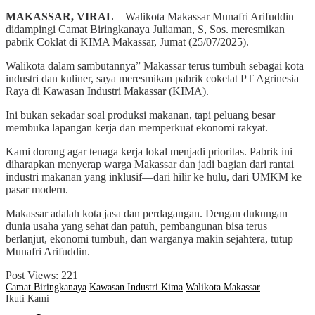
MAKASSAR, VIRAL
– Walikota Makassar Munafri Arifuddin
didampingi Camat Biringkanaya Juliaman, S, Sos. meresmikan
pabrik Coklat di KIMA Makassar, Jumat (25/07/2025).
Walikota dalam sambutannya” Makassar terus tumbuh sebagai kota
industri dan kuliner, saya meresmikan pabrik cokelat PT Agrinesia
Raya di Kawasan Industri Makassar (KIMA).
Ini bukan sekadar soal produksi makanan, tapi peluang besar
membuka lapangan kerja dan memperkuat ekonomi rakyat.
Kami dorong agar tenaga kerja lokal menjadi prioritas. Pabrik ini
diharapkan menyerap warga Makassar dan jadi bagian dari rantai
industri makanan yang inklusif—dari hilir ke hulu, dari UMKM ke
pasar modern.
Makassar adalah kota jasa dan perdagangan. Dengan dukungan
dunia usaha yang sehat dan patuh, pembangunan bisa terus
berlanjut, ekonomi tumbuh, dan warganya makin sejahtera, tutup
Munafri Arifuddin.
Post Views:
221
Camat Biringkanaya
Kawasan Industri Kima
Walikota Makassar
Ikuti Kami