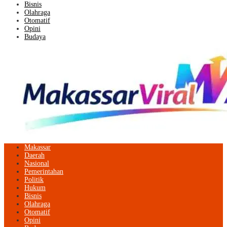
Bisnis
Olahraga
Otomatif
Opini
Budaya
Makassar
Daerah
Nasional
Pemerintahan
Politik
Hukum
Bisnis
Olahraga
Otomatif
Opini