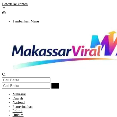
Lewati ke konten
Tambahkan Menu
Makassar
Daerah
Nasional
Pemerintahan
Politik
Hukum