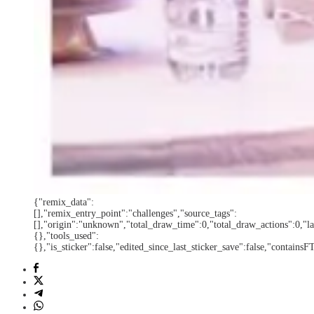
{"remix_data":
[],"remix_entry_point":"challenges","source_tags":
[],"origin":"unknown","total_draw_time":0,"total_draw_actions":0,"la
{},"tools_used":
{},"is_sticker":false,"edited_since_last_sticker_save":false,"containsF