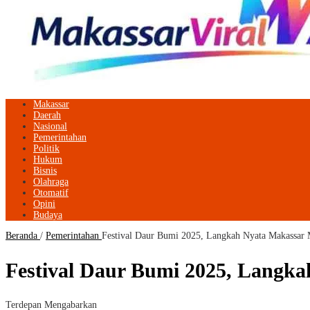
Makassar
Daerah
Nasional
Pemerintahan
Politik
Hukum
Bisnis
Olahraga
Otomatif
Opini
Budaya
Beranda
/
Pemerintahan
Festival Daur Bumi 2025, Langkah Nyata Makassar
Festival Daur Bumi 2025, Langk
Terdepan Mengabarkan