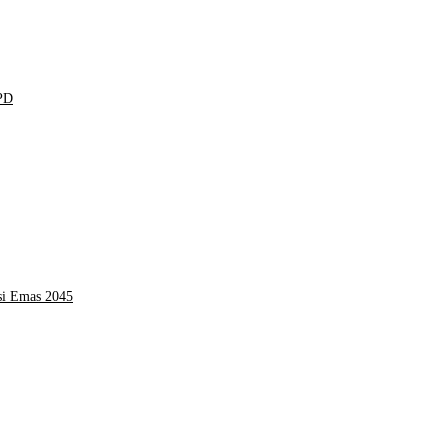
KPD
si Emas 2045