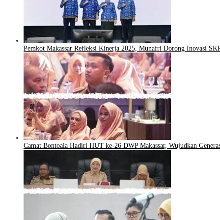
Pemkot Makassar Refleksi Kinerja 2025, Munafri Dorong Inovasi S
Camat Bontoala Hadiri HUT ke-26 DWP Makassar, Wujudkan Genera