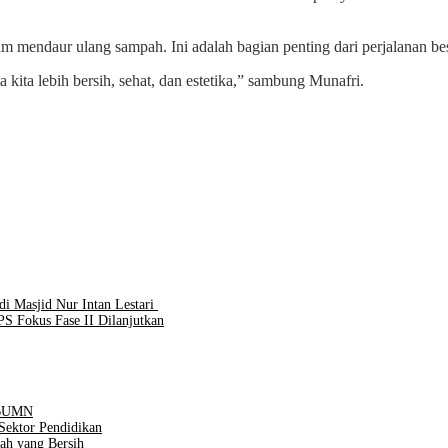
lam mendaur ulang sampah. Ini adalah bagian penting dari perjalanan 
kita lebih bersih, sehat, dan estetika,” sambung Munafri.
i Masjid Nur Intan Lestari
PS Fokus Fase II Dilanjutkan
n BUMN
Sektor Pendidikan
ah yang Bersih