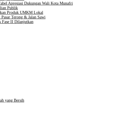
Difabel Apresiasi Dukungan Wali Kota Munafri
lian Publik
taskan Produk UMKM Lokal
 Pasar Terong & Jalan Sawi
 Fase II Dilanjutkan
ah yang Bersih