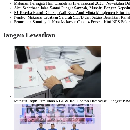
Makassar Peringati Hari Disabilitas Internasional 2025, Perwakilan 
Aksi Sederhana Jalan Santai Pungut Sampah, Munafri Bangun Kepedu
RJ Toserba Resmi Dibuka, Wali Kota Appi Minta Manajemen Priori
Pemkot Makasssr Libatkan Seluruh SKPD dan Satgas Bersihkan Kanal
Penurunan Stunting di Kota Makassar Capai 4 Persen, Kini NPS Fokus
Jangan Lewatkan
Munafri Ingin Pemilihan RT/RW Jadi Contoh Demokrasi Tingkat Baw