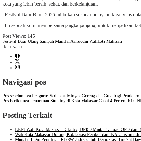
kota yang lebih bersih, sehat, dan berkelanjutan.
“Festival Daur Bumi 2025 ini bukan sekadar perayaan kreativitas da
“Ini sebuah komitmen bersama jangka panjang, untuk menjadikan kota 
Post Views:
145
Festival Daur Ulang Sampah
Munafri Arifuddin
Walikota Makassar
Ikuti Kami
Navigasi pos
Pos sebelumnya
Pengurus Sediakan Minyak Goreng dan Gula bagi Pendonor d
Pos berikutnya
Penurunan Stunting di Kota Makassar Capai 4 Persen, Kini N
Posting Terkait
LKPJ Wali Kota Makassar Dikritik, DPRD Minta Evaluasi OPD da
Wali Kota Makassar Dorong Kolaborasi Pemkot dan IKA Unismuh di 
Munafri Ingin Pemilihan RT/RW Jadi Contoh Demokrasi Tingkat Baw