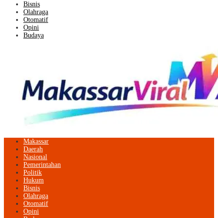
Bisnis
Olahraga
Otomatif
Opini
Budaya
Makassar
Daerah
Nasional
Pemerintahan
Politik
Hukum
Bisnis
Olahraga
Otomatif
Opini