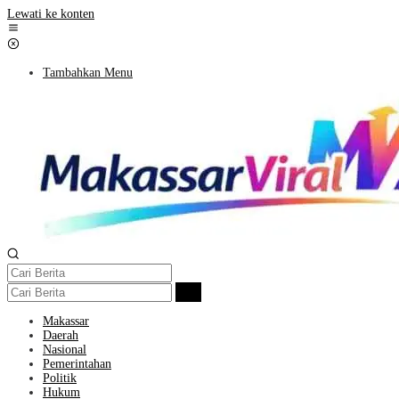
Lewati ke konten
Tambahkan Menu
Makassar
Daerah
Nasional
Pemerintahan
Politik
Hukum