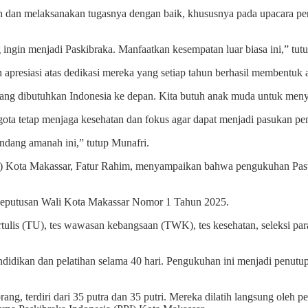
nah dan melaksanakan tugasnya dengan baik, khususnya pada upacara 
ng ingin menjadi Paskibraka. Manfaatkan kesempatan luar biasa ini,” tut
presiasi atas dedikasi mereka yang setiap tahun berhasil membentuk 
yang dibutuhkan Indonesia ke depan. Kita butuh anak muda untuk men
gota tetap menjaga kesehatan dan fokus agar dapat menjadi pasukan pen
andang amanah ini,” tutup Munafri.
) Kota Makassar, Fatur Rahim, menyampaikan bahwa pengukuhan Pasu
 Keputusan Wali Kota Makassar Nomor 1 Tahun 2025.
 tertulis (TU), tes wawasan kebangsaan (TWK), tes kesehatan, seleksi par
endidikan dan pelatihan selama 40 hari. Pengukuhan ini menjadi penutu
g, terdiri dari 35 putra dan 35 putri. Mereka dilatih langsung oleh 