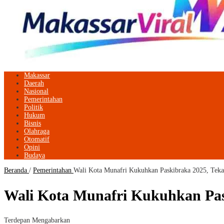
Makassar
Daerah
Nasional
Pemerintahan
Politik
Hukum
Bisnis
Olahraga
Otomatif
Opini
Budaya
Beranda
/
Pemerintahan
Wali Kota Munafri Kukuhkan Paskibraka 2025, Tek
Wali Kota Munafri Kukuhkan Pas
Terdepan Mengabarkan