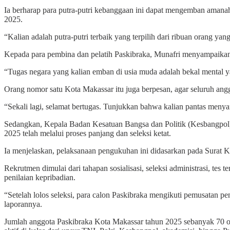
Ia berharap para putra-putri kebanggaan ini dapat mengemban ama
2025.
“Kalian adalah putra-putri terbaik yang terpilih dari ribuan orang ya
Kepada para pembina dan pelatih Paskibraka, Munafri menyampaikan a
“Tugas negara yang kalian emban di usia muda adalah bekal mental 
Orang nomor satu Kota Makassar itu juga berpesan, agar seluruh ang
“Sekali lagi, selamat bertugas. Tunjukkan bahwa kalian pantas meny
Sedangkan, Kepala Badan Kesatuan Bangsa dan Politik (Kesbangpol
2025 telah melalui proses panjang dan seleksi ketat.
Ia menjelaskan, pelaksanaan pengukuhan ini didasarkan pada Surat
Rekrutmen dimulai dari tahapan sosialisasi, seleksi administrasi, tes
penilaian kepribadian.
“Setelah lolos seleksi, para calon Paskibraka mengikuti pemusatan p
laporannya.
Jumlah anggota Paskibraka Kota Makassar tahun 2025 sebanyak 70 oran