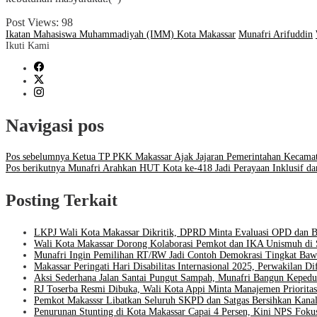
Post Views:
98
Ikatan Mahasiswa Muhammadiyah (IMM) Kota Makassar
Munafri Arifuddin
Ikuti Kami
Navigasi pos
Pos sebelumnya
Ketua TP PKK Makassar Ajak Jajaran Pemerintahan Kecama
Pos berikutnya
Munafri Arahkan HUT Kota ke-418 Jadi Perayaan Inklusif d
Posting Terkait
LKPJ Wali Kota Makassar Dikritik, DPRD Minta Evaluasi OPD da
Wali Kota Makassar Dorong Kolaborasi Pemkot dan IKA Unismuh di 
Munafri Ingin Pemilihan RT/RW Jadi Contoh Demokrasi Tingkat Baw
Makassar Peringati Hari Disabilitas Internasional 2025, Perwakilan 
Aksi Sederhana Jalan Santai Pungut Sampah, Munafri Bangun Kepedu
RJ Toserba Resmi Dibuka, Wali Kota Appi Minta Manajemen Priori
Pemkot Makasssr Libatkan Seluruh SKPD dan Satgas Bersihkan Kanal
Penurunan Stunting di Kota Makassar Capai 4 Persen, Kini NPS Fokus