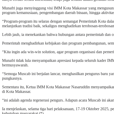
Munafri juga menyinggung visi IMM Kota Makassar yang mengusung te
program kemanusiaan, pengembangan daerah binaan, hingga aktivit
“Program-program itu selaras dengan semangat Pemerintah Kota dala
melanjutkan tradisi baik, sekaligus menghadirkan terobosan-terobosan
Lebih jauh, ia menekankan bahwa hubungan antara pemerintah dan or
Pemerintah menghadirkan kebijakan dan program pembangunan, semen
“Kita ingin ada win-win solution, agar program organisasi dan pemer
Munafri tidak lula menyampaikan apresiasi kepada seluruh kader IMM 
bermusyawarah.
“Semoga Muscab ini berjalan lancar, menghasilkan pengurus baru yan
pungkasnya.
Sementara itu, Ketua IMM Kota Makassar Nasaruddin menyampaikan
di Kota Makassar.
“ini adalah agenda regenerasi pengurs. Adapun acara Muscab ini ak
Ia menjelaskan, selama tiga hari pelaksanaan, 17-19 Oktober 2025,
kebutuhan masyarakat.(*)