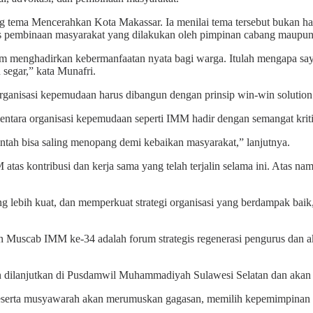
ma Mencerahkan Kota Makassar. Ia menilai tema tersebut bukan hanya 
as pembinaan masyarakat yang dilakukan oleh pimpinan cabang maupu
m menghadirkan kebermanfaatan nyata bagi warga. Itulah mengapa say
 segar,” kata Munafri.
ganisasi kepemudaan harus dibangun dengan prinsip win-win solution
tara organisasi kepemudaan seperti IMM hadir dengan semangat kriti
intah bisa saling menopang demi kebaikan masyarakat,” lanjutnya.
atas kontribusi dan kerja sama yang telah terjalin selama ini. Atas 
g lebih kuat, dan memperkuat strategi organisasi yang berdampak baik
 Muscab IMM ke-34 adalah forum strategis regenerasi pengurus da
an dilanjutkan di Pusdamwil Muhammadiyah Sulawesi Selatan dan akan 
 peserta musyawarah akan merumuskan gagasan, memilih kepemimpinan 