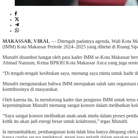
MAKASSAR, VIRAL
— Ditengah padatnya agenda, Wali Kota M
(IMM) Kota Makassar Periode 2024–2025 yang dihelat di Ruang Sipa
Munafri disambut hangat oleh para kader IMM se-Kota Makassar bers
Ahmad Nansum, Ketua BPKRI Kota Makassar Anca yang juga seni
“Di tengah-tengah kesibukan saya, memang saya minta untuk hadir di 
Munafri mengutarakan bahwa IMM merupakan salah satu organisasi m
kontribusinya di masyarakat.
Oleh karena itu, Ia mendorong kader dan pengurus IMM untuk terus 
kepemimpinan Munafri memang sangat konsen dalam melibatkan kola
“Saya sangat konsen melibatkan anak-anak muda dalam proses pemban
kritik itu akan jadi energi besar untuk kolaborasi,” tegas Munafri.
Ia menambahkan, pembangunan kota tidak bisa hanya ditopang oleh p
hanya cerdas secara intelektual, tetapi juga terlatih dalam gerakan so