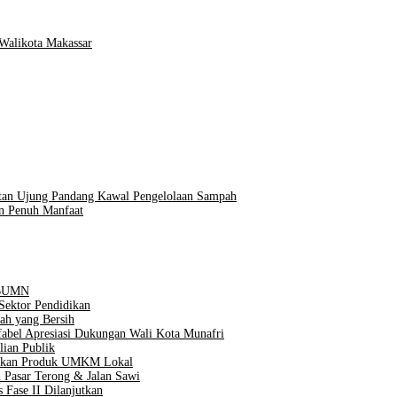
Walikota Makassar
tan Ujung Pandang Kawal Pengelolaan Sampah
an Penuh Manfaat
n BUMN
Sektor Pendidikan
ah yang Bersih
Difabel Apresiasi Dukungan Wali Kota Munafri
lian Publik
taskan Produk UMKM Lokal
 Pasar Terong & Jalan Sawi
 Fase II Dilanjutkan