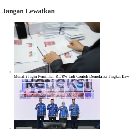
Jangan Lewatkan
Munafri Ingin Pemilihan RT/RW Jadi Contoh Demokrasi Tingkat Baw