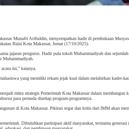
akassar Munafri Arifuddin, menyempatkan hadir di pembukaan Mu
katau Balai Kota Makassar, Jumat (17/10/2025).
ama jajaran pengurus. Hadir pula tokoh Muhammadiyah dan sejumlah u
or Muhammadiyah.
acara ini,” katanya.
ahasiswa yang memiliki rekam jejak kuat dalam melahirkan kader-kad
menjadi mitra strategis Pemerintah Kota Makassar dalam membangun ko
borssi para pemuda disetiap program-programnya.
gunan di Kota Makassar. Pikiran segar dan kritis dari IMM akan membe
emerintah. Dibutuhkan partisipasi aktif masyarakat, terutama generas
sial, advokasi, dan pembinaan masyarakat.