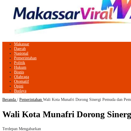
Makassar
Daerah
Nasional
Pemerintahan
Politik
Hukum
Bisnis
Olahraga
Otomatif
Opini
Budaya
Beranda
/
Pemerintahan
Wali Kota Munafri Dorong Sinergi Pemuda dan Pem
Wali Kota Munafri Dorong Siner
Terdepan Mengabarkan