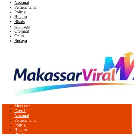
Nasional
Pemerintahan
Politik
Hukum
Bisnis
Olahraga
Otomatif
Opini
Budaya
Makassar
Daerah
Nasional
Pemerintahan
Politik
Hukum