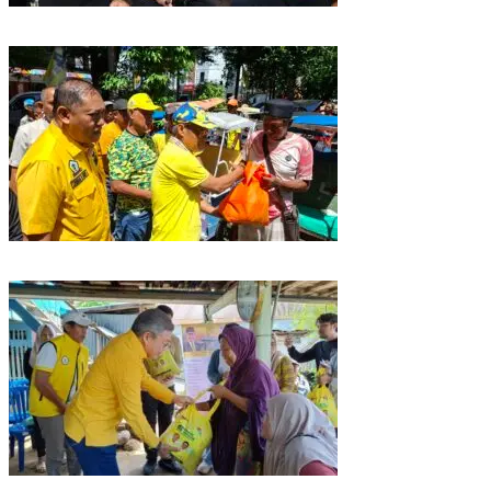
Golkar Sulsel Rayakan HUT ke-61 di Bone, TP Perintahkan Fraksi Kawal
Kebijakan Daerah
Rangkaian HUT ke-61, Golkar Sulsel Berbagi Sembako ke Tukang Becak
dan Bentor
Kunjungan Reses di Parepare, Taufan Pawe Siap Perjuangkan Aspirasi