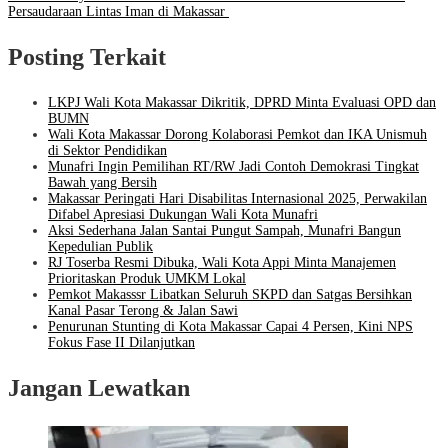
Persaudaraan Lintas Iman di Makassar
Posting Terkait
LKPJ Wali Kota Makassar Dikritik, DPRD Minta Evaluasi OPD dan
BUMN
Wali Kota Makassar Dorong Kolaborasi Pemkot dan IKA Unismuh
di Sektor Pendidikan
Munafri Ingin Pemilihan RT/RW Jadi Contoh Demokrasi Tingkat
Bawah yang Bersih
Makassar Peringati Hari Disabilitas Internasional 2025, Perwakilan
Difabel Apresiasi Dukungan Wali Kota Munafri
Aksi Sederhana Jalan Santai Pungut Sampah, Munafri Bangun
Kepedulian Publik
RJ Toserba Resmi Dibuka, Wali Kota Appi Minta Manajemen
Prioritaskan Produk UMKM Lokal
Pemkot Makasssr Libatkan Seluruh SKPD dan Satgas Bersihkan
Kanal Pasar Terong & Jalan Sawi
Penurunan Stunting di Kota Makassar Capai 4 Persen, Kini NPS
Fokus Fase II Dilanjutkan
Jangan Lewatkan