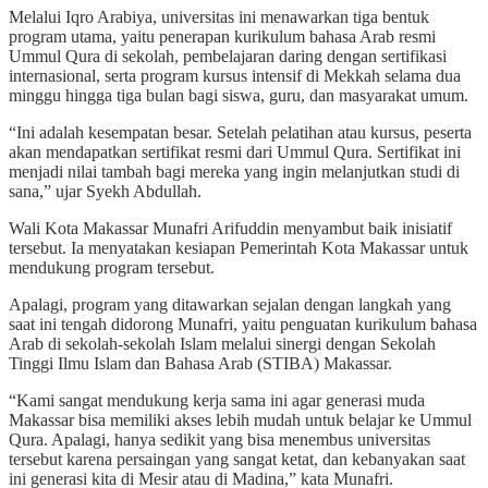
Melalui Iqro Arabiya, universitas ini menawarkan tiga bentuk
program utama, yaitu penerapan kurikulum bahasa Arab resmi
Ummul Qura di sekolah, pembelajaran daring dengan sertifikasi
internasional, serta program kursus intensif di Mekkah selama dua
minggu hingga tiga bulan bagi siswa, guru, dan masyarakat umum.
“Ini adalah kesempatan besar. Setelah pelatihan atau kursus, peserta
akan mendapatkan sertifikat resmi dari Ummul Qura. Sertifikat ini
menjadi nilai tambah bagi mereka yang ingin melanjutkan studi di
sana,” ujar Syekh Abdullah.
Wali Kota Makassar Munafri Arifuddin menyambut baik inisiatif
tersebut. Ia menyatakan kesiapan Pemerintah Kota Makassar untuk
mendukung program tersebut.
Apalagi, program yang ditawarkan sejalan dengan langkah yang
saat ini tengah didorong Munafri, yaitu penguatan kurikulum bahasa
Arab di sekolah-sekolah Islam melalui sinergi dengan Sekolah
Tinggi Ilmu Islam dan Bahasa Arab (STIBA) Makassar.
“Kami sangat mendukung kerja sama ini agar generasi muda
Makassar bisa memiliki akses lebih mudah untuk belajar ke Ummul
Qura. Apalagi, hanya sedikit yang bisa menembus universitas
tersebut karena persaingan yang sangat ketat, dan kebanyakan saat
ini generasi kita di Mesir atau di Madina,” kata Munafri.