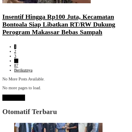
Insentif Hingga Rp100 Juta, Kecamatan
Bontoala Siap Libatkan RT/RW Dukung
Perogram Makassar Bebas Sampah
1
2
3
…
87
Berikutnya
No More Posts Available.
No more pages to load.
View More
Otomatif Terbaru