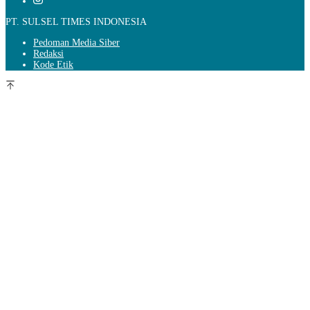
PT. SULSEL TIMES INDONESIA
Pedoman Media Siber
Redaksi
Kode Etik