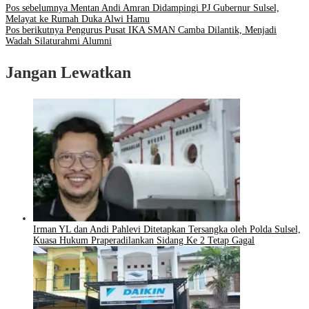
Pos sebelumnya
Mentan Andi Amran Didampingi PJ Gubernur Sulsel,
Melayat ke Rumah Duka Alwi Hamu
Pos berikutnya
Pengurus Pusat IKA SMAN Camba Dilantik, Menjadi
Wadah Silaturahmi Alumni
Jangan Lewatkan
Irman YL dan Andi Pahlevi Ditetapkan Tersangka oleh Polda Sulsel,
Kuasa Hukum Praperadilankan Sidang Ke 2 Tetap Gagal