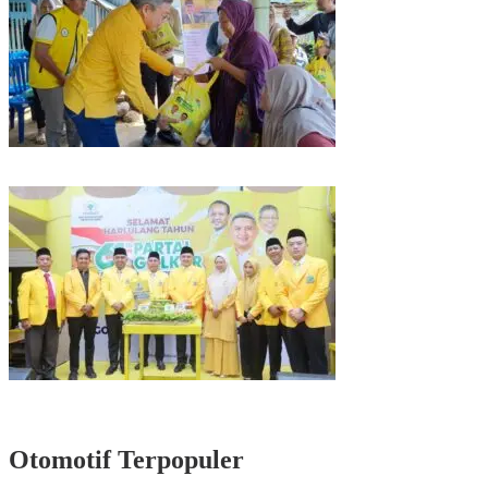
Kunjungan Reses di Parepare, Taufan Pawe Siap Perjuangkan Aspirasi
Masyarakat di Senayan
Rayakan HUT Partai ke-61, Munafri: Golkar Makassar Harus Hadir untuk
Rakyat
Otomotif Terpopuler