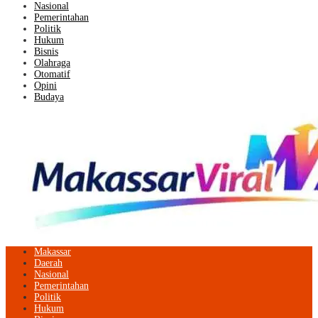
Nasional
Pemerintahan
Politik
Hukum
Bisnis
Olahraga
Otomatif
Opini
Budaya
Makassar
Daerah
Nasional
Pemerintahan
Politik
Hukum