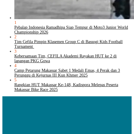
1
Pebalap Indonesia Ramadhipa Siap Tempur di Moto3 Junior World
Championship 2026
2
Tim Cefila Pimpin Klasemen Group C di Bassogi Kids Football
Turnament
3
Kebersamaan Tim, CEFILA Akademi Rayakan HUT ke 2 di
lapangan PKG Gowa
4
Camp Petarung Makassar Sabet 1 Medali Emas, 4 Perak dan 3
Perunggu di Kejurnas III Kun Khmer 2025
5
Rangkian HUT Makassar Ke-148, Kadispora Melepas Peserta
Makassar Bike Race 2025