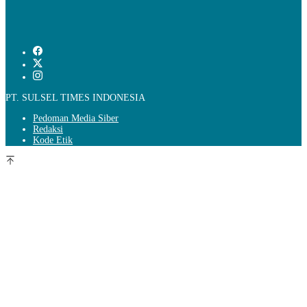
PT. SULSEL TIMES INDONESIA
Pedoman Media Siber
Redaksi
Kode Etik