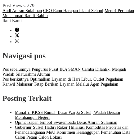
Post Views:
279
Andi Amran Sulaiman
CEO Ranu Harapan Islami School
Mentri Pertanian
Muhammad Ramli Rahim
Ikuti Kami
Navigasi pos
Pos sebelumnya
Pengurus Pusat IKA SMAN Camba Dilantik, Menjadi
Wadah Silaturahmi Alumni
Pos berikutnya
Optimalkan Layanan di Hari Libur, Outlet Pegadaian
Kanwil Makassar Tetap Berikan Layanan Melalui Agen Pegadaian
Posting Terkait
Munafri: KKSS Rumah Besar Warga Sulsel, Wadah Bersatu
Membangun Negeri
Opini: Isapan Jempol Swasembada Beras Amran Sulaiman
Gubernur Sulsel Hadiri Rakor Hilirisasi Komoditas Prioritas dan
Penandatanganan MoU Komitmen Kesanggupan Pemenuhan Data
Calon Petani Calon Lokasi