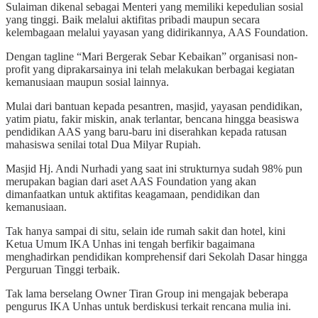
Sulaiman dikenal sebagai Menteri yang memiliki kepedulian sosial
yang tinggi. Baik melalui aktifitas pribadi maupun secara
kelembagaan melalui yayasan yang didirikannya, AAS Foundation.
Dengan tagline “Mari Bergerak Sebar Kebaikan” organisasi non-
profit yang diprakarsainya ini telah melakukan berbagai kegiatan
kemanusiaan maupun sosial lainnya.
Mulai dari bantuan kepada pesantren, masjid, yayasan pendidikan,
yatim piatu, fakir miskin, anak terlantar, bencana hingga beasiswa
pendidikan AAS yang baru-baru ini diserahkan kepada ratusan
mahasiswa senilai total Dua Milyar Rupiah.
Masjid Hj. Andi Nurhadi yang saat ini strukturnya sudah 98% pun
merupakan bagian dari aset AAS Foundation yang akan
dimanfaatkan untuk aktifitas keagamaan, pendidikan dan
kemanusiaan.
Tak hanya sampai di situ, selain ide rumah sakit dan hotel, kini
Ketua Umum IKA Unhas ini tengah berfikir bagaimana
menghadirkan pendidikan komprehensif dari Sekolah Dasar hingga
Perguruan Tinggi terbaik.
Tak lama berselang Owner Tiran Group ini mengajak beberapa
pengurus IKA Unhas untuk berdiskusi terkait rencana mulia ini.