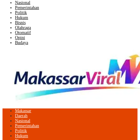
Nasional
Pemerintahan
Politik
Hukum
Bisnis
Olahraga
Otomatif
Opini
Budaya
Makassar
Daerah
Nasional
Pemerintahan
Politik
Hukum