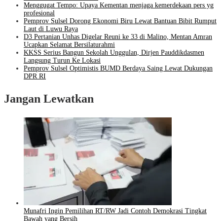
Menggugat Tempo: Upaya Kementan menjaga kemerdekaan pers yg
profesional
Pemprov Sulsel Dorong Ekonomi Biru Lewat Bantuan Bibit Rumput
Laut di Luwu Raya
D3 Pertanian Unhas Digelar Reuni ke 33 di Malino, Mentan Amran
Ucapkan Selamat Bersilaturahmi
KKSS Serius Bangun Sekolah Unggulan, Dirjen Pauddikdasmen
Langsung Turun Ke Lokasi
Pemprov Sulsel Optimistis BUMD Berdaya Saing Lewat Dukungan
DPR RI
Jangan Lewatkan
Munafri Ingin Pemilihan RT/RW Jadi Contoh Demokrasi Tingkat
Bawah yang Bersih