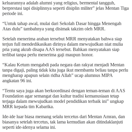
keluarannya adalah alumni yang religius, bermental tangguh,
berprestasi tapi disiplinnya seperti disiplin militer” jelas Mentan Tiga
periode ini.
“Untuk tahap awal, mulai dari Sekolah Dasar hingga Menengah
Atas dulu” tambahnya yang disimak takzim oleh MRR.
Setelah menerima arahan tersebut MRR menyatakan bahwa siap
terjun full mendedikasikan dirinya dalam mewujudkan niat mulia
pria yang akrab disapa AAS tersebut. Bahkan menyatakan siap
terlibat tanpa perlu menerima gaji maupun honor.
“Kalau Ketum mengabdi pada negara dan rakyat menjadi Mentan
tanpa digaji, paling tidak kita juga ikut membantu beliau tanpa perlu
mengharap apapun selain ridha Allah” ucap alumnus MIPA
angkatan 96 ini.
“Tentu saya juga akan berkoordinasi dengan teman-teman di AAS
Foundation agar semangat dan kultur tradisi kemanusiaan tetap
terjaga dalam mewujudkan model pendidikan terbaik ini” ungkap
MRR kepada tim Kabarika.
Ide-ide luar biasa memang selalu tercetus dari Mentan Amran, dan
biasanya setelah tercetus, tak lama kemudian akan ditindaklanjuti
seperti ide-idenya selama ini.