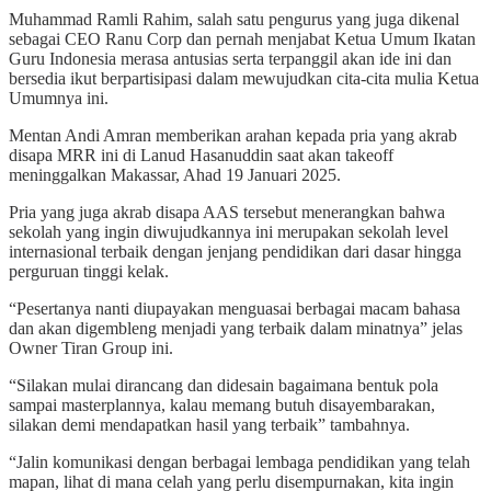
Muhammad Ramli Rahim, salah satu pengurus yang juga dikenal
sebagai CEO Ranu Corp dan pernah menjabat Ketua Umum Ikatan
Guru Indonesia merasa antusias serta terpanggil akan ide ini dan
bersedia ikut berpartisipasi dalam mewujudkan cita-cita mulia Ketua
Umumnya ini.
Mentan Andi Amran memberikan arahan kepada pria yang akrab
disapa MRR ini di Lanud Hasanuddin saat akan takeoff
meninggalkan Makassar, Ahad 19 Januari 2025.
Pria yang juga akrab disapa AAS tersebut menerangkan bahwa
sekolah yang ingin diwujudkannya ini merupakan sekolah level
internasional terbaik dengan jenjang pendidikan dari dasar hingga
perguruan tinggi kelak.
“Pesertanya nanti diupayakan menguasai berbagai macam bahasa
dan akan digembleng menjadi yang terbaik dalam minatnya” jelas
Owner Tiran Group ini.
“Silakan mulai dirancang dan didesain bagaimana bentuk pola
sampai masterplannya, kalau memang butuh disayembarakan,
silakan demi mendapatkan hasil yang terbaik” tambahnya.
“Jalin komunikasi dengan berbagai lembaga pendidikan yang telah
mapan, lihat di mana celah yang perlu disempurnakan, kita ingin