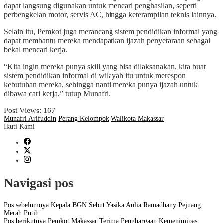
dapat langsung digunakan untuk mencari penghasilan, seperti
perbengkelan motor, servis AC, hingga keterampilan teknis lainnya.
Selain itu, Pemkot juga merancang sistem pendidikan informal yang
dapat membantu mereka mendapatkan ijazah penyetaraan sebagai
bekal mencari kerja.
“Kita ingin mereka punya skill yang bisa dilaksanakan, kita buat
sistem pendidikan informal di wilayah itu untuk merespon
kebutuhan mereka, sehingga nanti mereka punya ijazah untuk
dibawa cari kerja,” tutup Munafri.
Post Views:
167
Munafri Arifuddin
Perang Kelompok
Walikota Makassar
Ikuti Kami
Navigasi pos
Pos sebelumnya
Kepala BGN Sebut Yasika Aulia Ramadhany Pejuang
Merah Putih
Pos berikutnya
Pemkot Makassar Terima Penghargaan Kemenimipas,