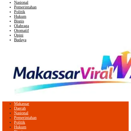
Nasional
Pemerintahan
Politik
Hukum
Bisnis
Olahraga
Otomatif
Opini
Budaya
Makassar
Daerah
Nasional
Pemerintahan
Politik
Hukum