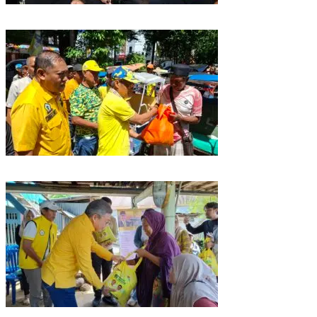
Golkar Sulsel Rayakan HUT ke-61 di Bone, TP Perintahkan Fraksi Kawal
Kebijakan Daerah
Rangkaian HUT ke-61, Golkar Sulsel Berbagi Sembako ke Tukang Becak
dan Bentor
Kunjungan Reses di Parepare, Taufan Pawe Siap Perjuangkan Aspirasi