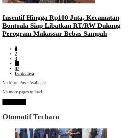
Insentif Hingga Rp100 Juta, Kecamatan
Bontoala Siap Libatkan RT/RW Dukung
Perogram Makassar Bebas Sampah
1
2
3
…
87
Berikutnya
No More Posts Available.
No more pages to load.
View More
Otomatif Terbaru