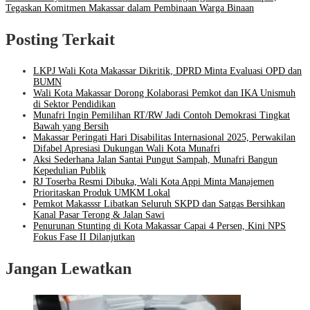
Tegaskan Komitmen Makassar dalam Pembinaan Warga Binaan
Posting Terkait
LKPJ Wali Kota Makassar Dikritik, DPRD Minta Evaluasi OPD dan
BUMN
Wali Kota Makassar Dorong Kolaborasi Pemkot dan IKA Unismuh
di Sektor Pendidikan
Munafri Ingin Pemilihan RT/RW Jadi Contoh Demokrasi Tingkat
Bawah yang Bersih
Makassar Peringati Hari Disabilitas Internasional 2025, Perwakilan
Difabel Apresiasi Dukungan Wali Kota Munafri
Aksi Sederhana Jalan Santai Pungut Sampah, Munafri Bangun
Kepedulian Publik
RJ Toserba Resmi Dibuka, Wali Kota Appi Minta Manajemen
Prioritaskan Produk UMKM Lokal
Pemkot Makasssr Libatkan Seluruh SKPD dan Satgas Bersihkan
Kanal Pasar Terong & Jalan Sawi
Penurunan Stunting di Kota Makassar Capai 4 Persen, Kini NPS
Fokus Fase II Dilanjutkan
Jangan Lewatkan