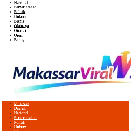
Nasional
Pemerintahan
Politik
Hukum
Bisnis
Olahraga
Otomatif
Opini
Budaya
Makassar
Daerah
Nasional
Pemerintahan
Politik
Hukum