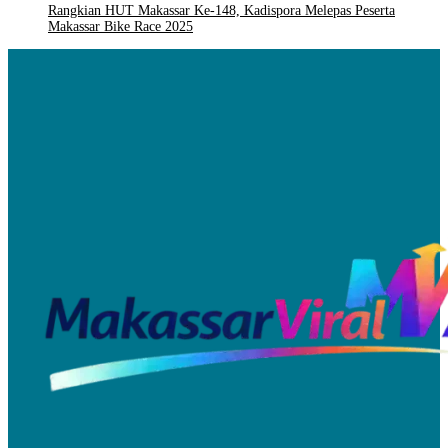
Rangkian HUT Makassar Ke-148, Kadispora Melepas Peserta
Makassar Bike Race 2025