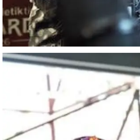
Program MYP Gubernur Sulsel Dinilai Perkuat Konektivitas Antarwilayah