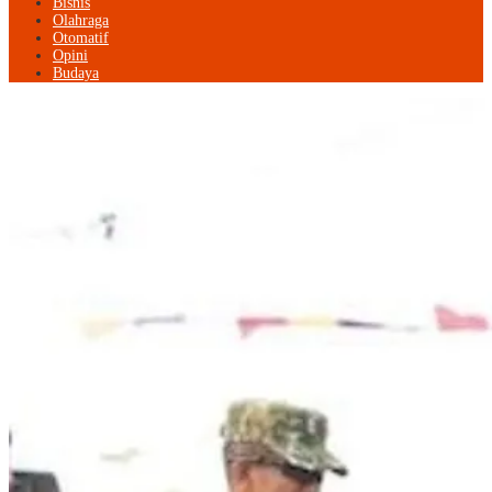
Bisnis
Olahraga
Otomatif
Opini
Budaya