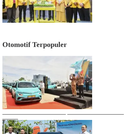
Rayakan HUT Partai ke-61, Munafri: Golkar Makassar Harus Hadir untuk
Rakyat
Otomotif Terpopuler
Gubernur Sulsel Resmikan Green SM, Taksi Listrik Modern Pertama di
Makassar