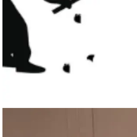
Balap Liar Berujung Ricuh di Makassar, Satu Motor Dibakar