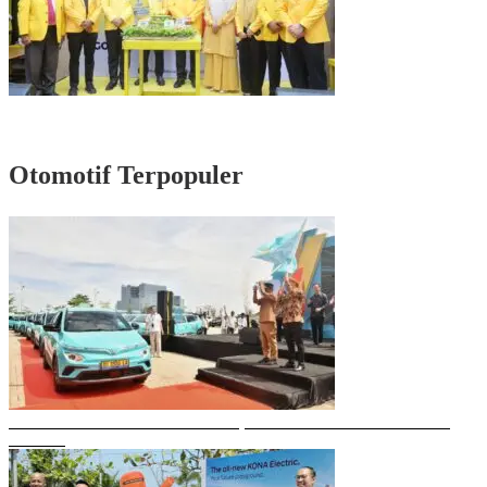
Rayakan HUT Partai ke-61, Munafri: Golkar Makassar Harus Hadir untuk
Rakyat
Otomotif Terpopuler
Gubernur Sulsel Resmikan Green SM, Taksi Listrik Modern Pertama di
Makassar