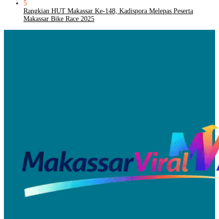
5
Rangkian HUT Makassar Ke-148, Kadispora Melepas Peserta
Makassar Bike Race 2025