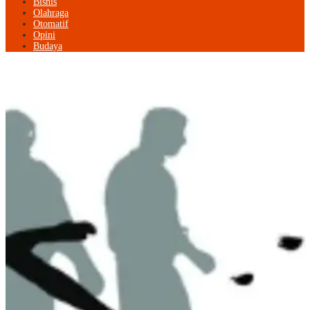
Bisnis
Olahraga
Otomatif
Opini
Budaya