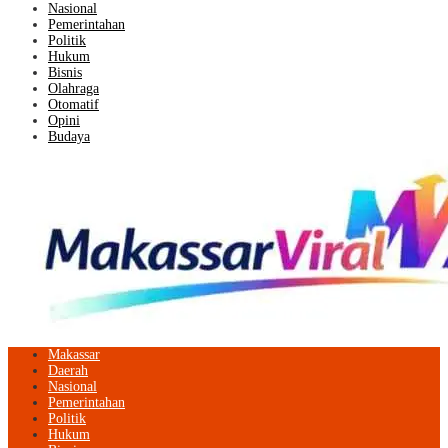
Nasional
Pemerintahan
Politik
Hukum
Bisnis
Olahraga
Otomatif
Opini
Budaya
Makassar
Daerah
Nasional
Pemerintahan
Politik
Hukum