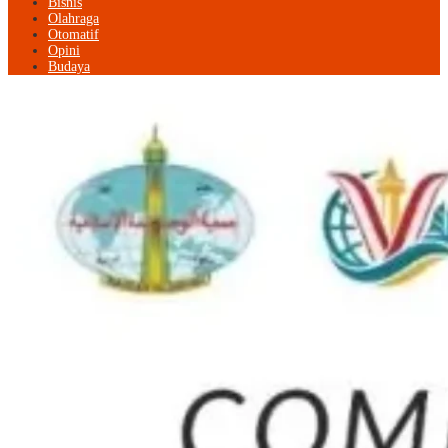
Bisnis
Olahraga
Otomatif
Opini
Budaya