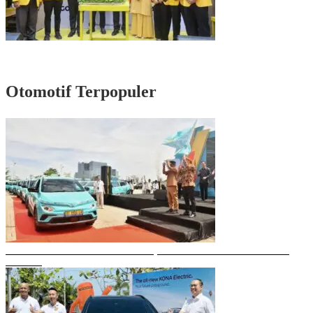
Rayakan HUT Partai ke-61, Munafri: Golkar Makassar Harus Hadir untuk
Rakyat
Otomotif Terpopuler
Gubernur Sulsel Resmikan Green SM, Taksi Listrik Modern Pertama di
Makassar