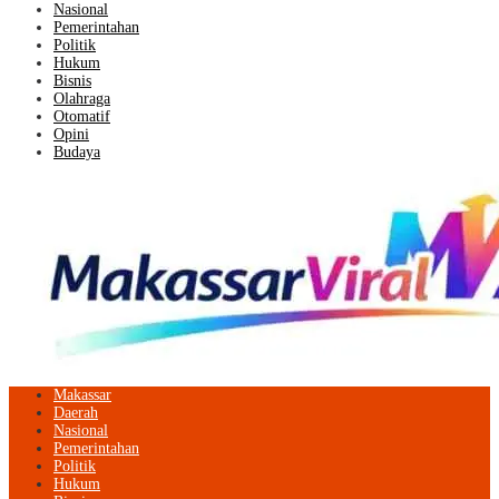
Nasional
Pemerintahan
Politik
Hukum
Bisnis
Olahraga
Otomatif
Opini
Budaya
Makassar
Daerah
Nasional
Pemerintahan
Politik
Hukum