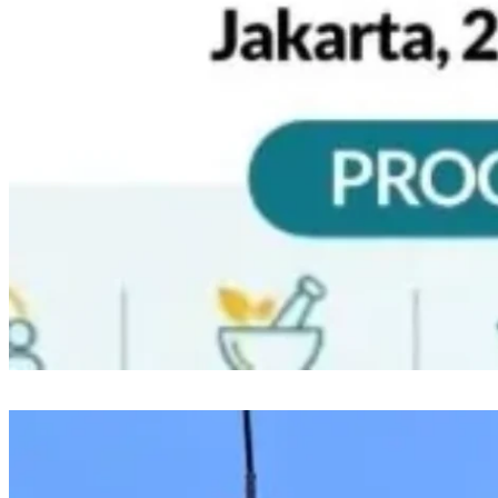
Muktamar V Wahdah Islamiyah Hadirkan Bazar Halal dan Muslim Family
Expo 2026, Target 12 Ribu Pengunjung