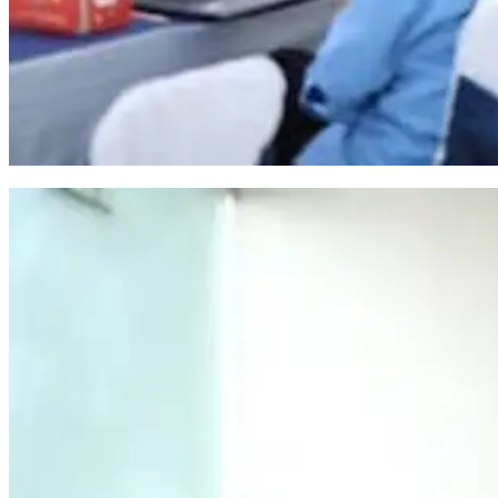
Pemkot Makassar Gandeng BPKP Pastikan Proyek PSEL Sesuai Regulasi