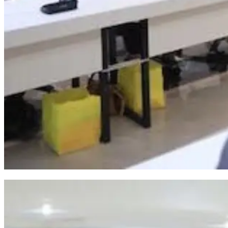
Sekda Makassar Minta OPD Perkuat Koordinasi Pertahankan Capaian UHC