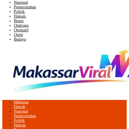
Nasional
Pemerintahan
Politik
Hukum
Bisnis
Olahraga
Otomatif
Opini
Budaya
Makassar
Daerah
Nasional
Pemerintahan
Politik
Hukum