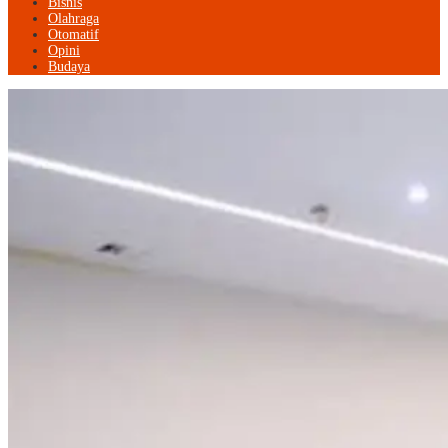
Bisnis
Olahraga
Otomatif
Opini
Budaya