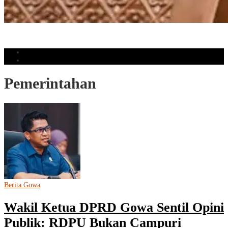
Perputaran Uang Judol Tembus Rp86,82 Triliun, DPR Minta Perkuat
Pengawasan
Populer
Komentar
Pemerintahan
Berita Gowa
Wakil Ketua DPRD Gowa Sentil Opini
Publik: RDPU Bukan Campuri