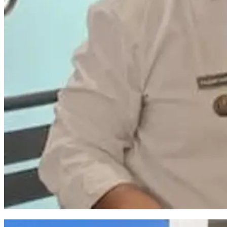
TPS 3R Kelurahan Baru Makassar Ubah Sampah Jadi Sumber Pendapatan