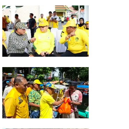
Strategis 2026
Golkar Sulsel Rayakan HUT ke-61 di Bone, TP Perintahkan Fraksi Kawal
Kebijakan Daerah
Rangkaian HUT ke-61, Golkar Sulsel Berbagi Sembako ke Tukang Becak
dan Bentor