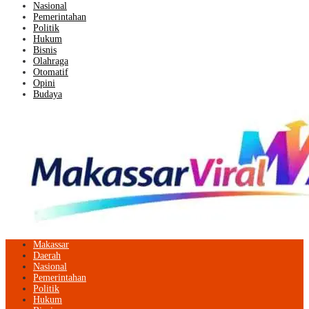
Nasional
Pemerintahan
Politik
Hukum
Bisnis
Olahraga
Otomatif
Opini
Budaya
Makassar
Daerah
Nasional
Pemerintahan
Politik
Hukum