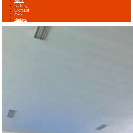
Bisnis
Olahraga
Otomatif
Opini
Budaya