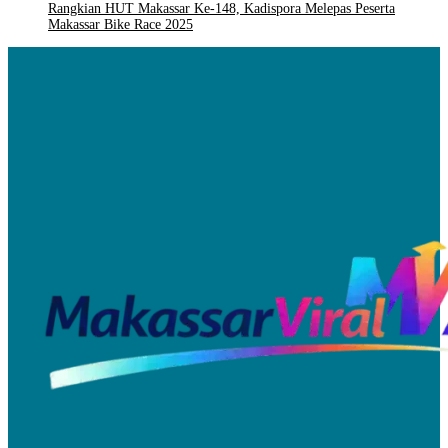
Rangkian HUT Makassar Ke-148, Kadispora Melepas Peserta
Makassar Bike Race 2025