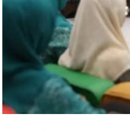
Makassar Edukasi 300 Ibu dan Kader PKK ASI Eksklusif di Pekan Ibu Meny