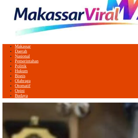
Makassar
Daerah
Nasional
Pemerintahan
Politik
Hukum
Bisnis
Olahraga
Otomatif
Opini
Budaya