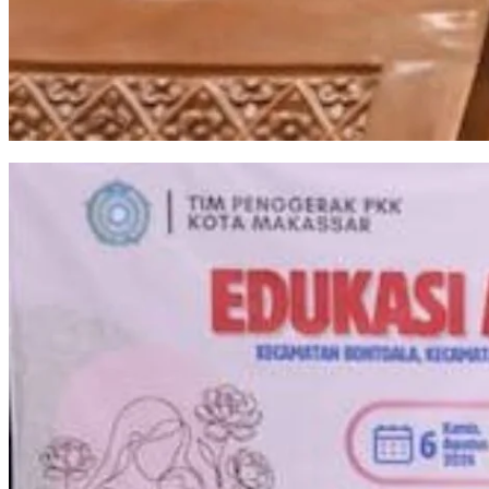
Perputaran Uang Judol Tembus Rp86,82 Triliun, DPR Minta Perkuat Pengaw