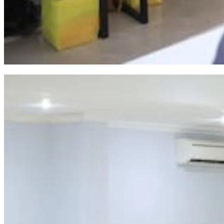
Sekda Makassar Minta OPD Perkuat Koordinasi Pertahankan Capaian UHC