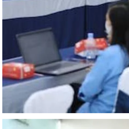
Pemkot Makassar Gandeng BPKP Pastikan Proyek PSEL Sesuai Regulasi