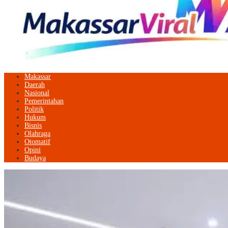
Makassar
Daerah
Nasional
Pemerintahan
Politik
Hukum
Bisnis
Olahraga
Otomatif
Opini
Budaya