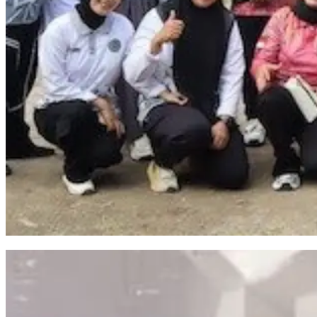
Kalapas Bulukumba Resmi Buka Pekan Olahraga dan Seni Warga Binaan