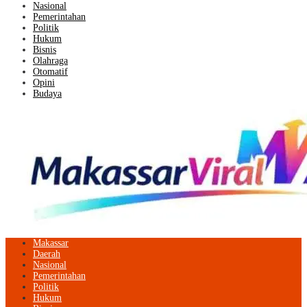
Nasional
Pemerintahan
Politik
Hukum
Bisnis
Olahraga
Otomatif
Opini
Budaya
Makassar
Daerah
Nasional
Pemerintahan
Politik
Hukum