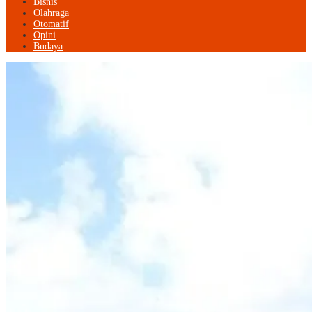
Bisnis
Olahraga
Otomatif
Opini
Budaya