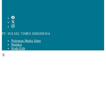
PT. SULSEL TIMES INDONESIA
Pedoman Media Siber
Redaksi
Kode Etik