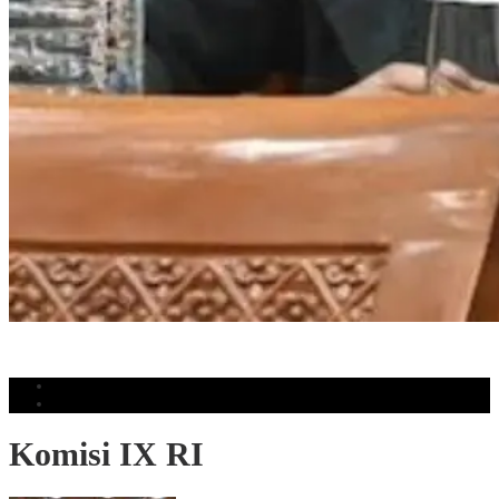
Perputaran Uang Judol Tembus Rp86,82 Triliun, DPR Minta Perkuat
Pengawasan
Populer
Komentar
Komisi IX RI