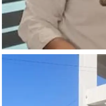
TPS 3R Kelurahan Baru Makassar Ubah Sampah Jadi Sumber Pendapatan