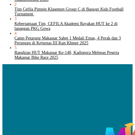
2
Tim Cefila Pimpin Klasemen Group C di Bassogi Kids Football
Turnament
3
Kebersamaan Tim, CEFILA Akademi Rayakan HUT ke 2 di
lapangan PKG Gowa
4
Camp Petarung Makassar Sabet 1 Medali Emas, 4 Perak dan 3
Perunggu di Kejurnas III Kun Khmer 2025
5
Rangkian HUT Makassar Ke-148, Kadispora Melepas Peserta
Makassar Bike Race 2025