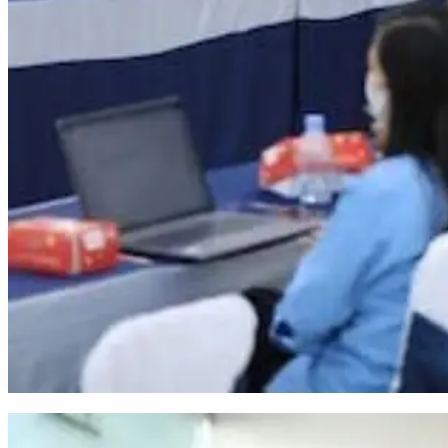
Pemkot Makassar Gandeng BPKP Pastikan Proyek PSEL Sesuai Regulasi