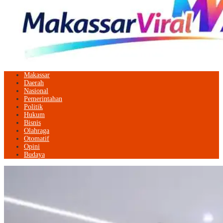
Makassar
Daerah
Nasional
Pemerintahan
Politik
Hukum
Bisnis
Olahraga
Otomatif
Opini
Budaya