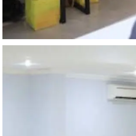
Sekda Makassar Minta OPD Perkuat Koordinasi Pertahankan Capaian UHC