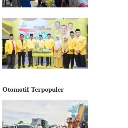
Kunjungan Reses di Parepare, Taufan Pawe Siap Perjuangkan Aspirasi
Masyarakat di Senayan
Rayakan HUT Partai ke-61, Munafri: Golkar Makassar Harus Hadir untuk
Rakyat
Otomotif Terpopuler