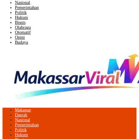
Nasional
Pemerintahan
Politik
Hukum
Bisnis
Olahraga
Otomatif
Opini
Budaya
Makassar
Daerah
Nasional
Pemerintahan
Politik
Hukum