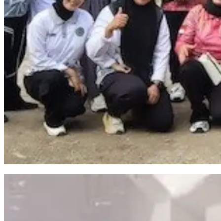
Kalapas Bulukumba Resmi Buka Pekan Olahraga dan Seni Warga Binaan