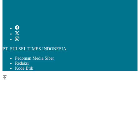
PT. SULSEL TIMES INDONESIA
Pedoman Media Siber
Redaksi
Kode Etik