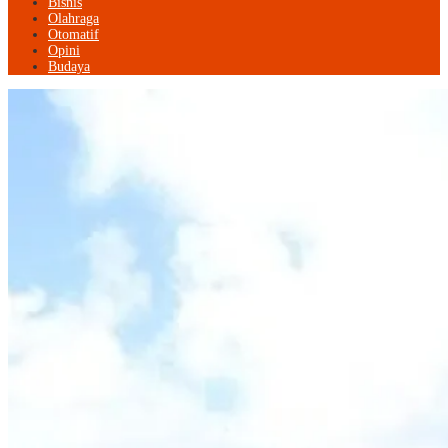
Bisnis
Olahraga
Otomatif
Opini
Budaya