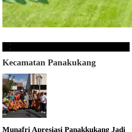
Pesan Gubernur Sulsel di Hari Pramuka ke-65: Hayati Dasadarma dan
Bangun Kepercayaan
Populer
Komentar
Kecamatan Panakukang
Munafri Apresiasi Panakkukang Jadi