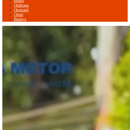
Bisnis
Olahraga
Otomatif
Opini
Budaya