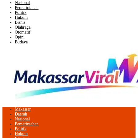
Nasional
Pemerintahan
Politik
Hukum
Bisnis
Olahraga
Otomatif
Opini
Budaya
Makassar
Daerah
Nasional
Pemerintahan
Politik
Hukum