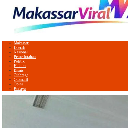
Makassar
Daerah
Nasional
Pemerintahan
Politik
Hukum
Bisnis
Olahraga
Otomatif
Opini
Budaya