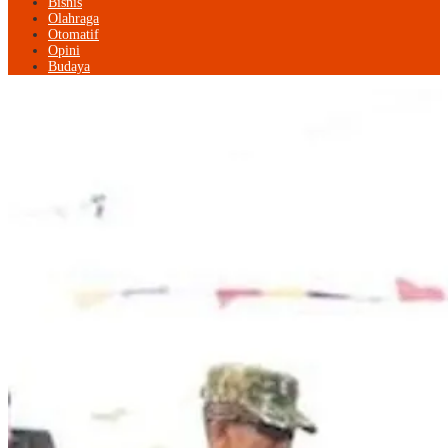
Bisnis
Olahraga
Otomatif
Opini
Budaya