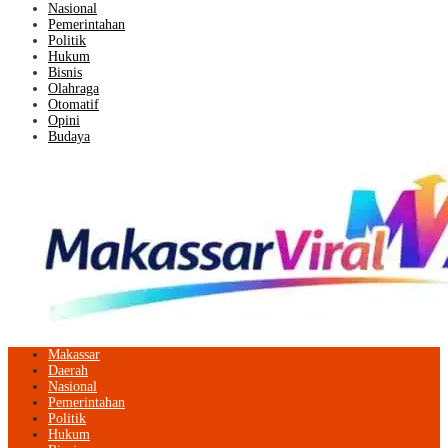
Nasional
Pemerintahan
Politik
Hukum
Bisnis
Olahraga
Otomatif
Opini
Budaya
Makassar
Daerah
Nasional
Pemerintahan
Politik
Hukum