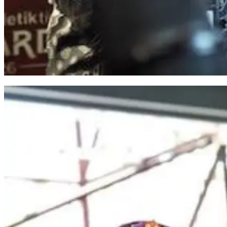
Program MYP Gubernur Sulsel Dinilai Perkuat Konektivitas Antarwilayah