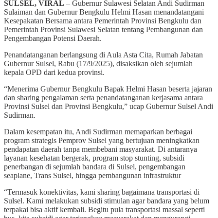
SULSEL, VIRAL
– Gubernur Sulawesi Selatan Andi Sudirman
Sulaiman dan Gubernur Bengkulu Helmi Hasan menandatangani
Kesepakatan Bersama antara Pemerintah Provinsi Bengkulu dan
Pemerintah Provinsi Sulawesi Selatan tentang Pembangunan dan
Pengembangan Potensi Daerah.
Penandatanganan berlangsung di Aula Asta Cita, Rumah Jabatan
Gubernur Sulsel, Rabu (17/9/2025), disaksikan oleh sejumlah
kepala OPD dari kedua provinsi.
“Menerima Gubernur Bengkulu Bapak Helmi Hasan beserta jajaran
dan sharing pengalaman serta penandatanganan kerjasama antara
Provinsi Sulsel dan Provinsi Bengkulu,” ucap Gubernur Sulsel Andi
Sudirman.
Dalam kesempatan itu, Andi Sudirman memaparkan berbagai
program strategis Pemprov Sulsel yang bertujuan meningkatkan
pendapatan daerah tanpa membebani masyarakat. Di antaranya
layanan kesehatan bergerak, program stop stunting, subsidi
penerbangan di sejumlah bandara di Sulsel, pengembangan
seaplane, Trans Sulsel, hingga pembangunan infrastruktur
“Termasuk konektivitas, kami sharing bagaimana transportasi di
Sulsel. Kami melakukan subsidi stimulan agar bandara yang belum
terpakai bisa aktif kembali. Begitu pula transportasi massal seperti