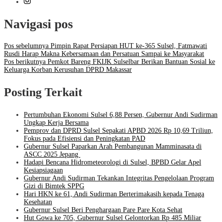
Navigasi pos
Pos sebelumnya
Pimpin Rapat Persiapan HUT ke-365 Sulsel, Fatmawati
Rusdi Harap Makna Kebersamaan dan Persatuan Sampai ke Masyarakat
Pos berikutnya
Pemkot Bareng FKIJK Sulselbar Berikan Bantuan Sosial ke
Keluarga Korban Kerusuhan DPRD Makassar
Posting Terkait
Pertumbuhan Ekonomi Sulsel 6,88 Persen, Gubernur Andi Sudirman
Ungkap Kerja Bersama
Pemprov dan DPRD Sulsel Sepakati APBD 2026 Rp 10,69 Triliun,
Fokus pada Efisiensi dan Peningkatan PAD
Gubernur Sulsel Paparkan Arah Pembangunan Mamminasata di
ASCC 2025 Jepang
Hadapi Bencana Hidrometeorologi di Sulsel, BPBD Gelar Apel
Kesiapsiagaan
Gubernur Andi Sudirman Tekankan Integritas Pengelolaan Program
Gizi di Bimtek SPPG
Hari HKN ke 61, Andi Sudirman Berterimakasih kepada Tenaga
Kesehatan
Gubernur Sulsel Beri Penghargaan Pare Pare Kota Sehat
Hut Gowa ke 705, Gubernur Sulsel Gelontorkan Rp 485 Miliar