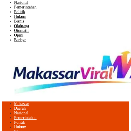
Nasional
Pemerintahan
Politik
Hukum
Bisnis
Olahraga
Otomatif
Opini
Budaya
Makassar
Daerah
Nasional
Pemerintahan
Politik
Hukum