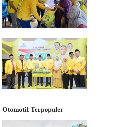
Kunjungan Reses di Parepare, Taufan Pawe Siap Perjuangkan Aspirasi
Masyarakat di Senayan
Rayakan HUT Partai ke-61, Munafri: Golkar Makassar Harus Hadir untuk
Rakyat
Otomotif Terpopuler