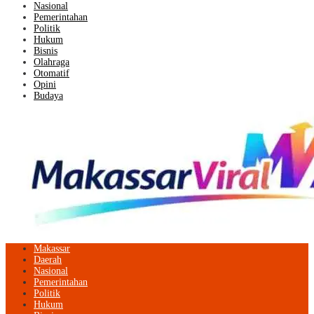
Nasional
Pemerintahan
Politik
Hukum
Bisnis
Olahraga
Otomatif
Opini
Budaya
Makassar
Daerah
Nasional
Pemerintahan
Politik
Hukum