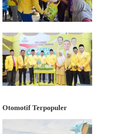
Kunjungan Reses di Parepare, Taufan Pawe Siap Perjuangkan Aspirasi
Masyarakat di Senayan
Rayakan HUT Partai ke-61, Munafri: Golkar Makassar Harus Hadir untuk
Rakyat
Otomotif Terpopuler