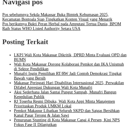
Navigasi pos
Pos sebelumnya
Sekda Makassar Buka Bimtek Kehumasan 2025,
Kecamatan Bontoala Siap Tingkatkan Konten Visual yang Menarik
Pos berikutnya
Bukti Peran Herbal pada Amputasi Tertua Dunia, BPOM
Raih Status WHO Listed Authority Setara USA
Posting Terkait
LKPJ Wali Kota Makassar Dikritik, DPRD Minta Evaluasi OPD dan
BUMN
Wali Kota Makassar Dorong Kolaborasi Pemkot dan IKA Unismuh
di Sektor Pendidikan
Munafri Ingin Pemilihan RT/RW Jadi Contoh Demokrasi Tingkat
Bawah yang Bersih
Makassar Peringati Hari Disabilitas Internasional 2025, Perwakilan
Difabel Apresiasi Dukungan Wali Kota Munafri
Aksi Sederhana Jalan Santai Pungut Sampah, Munafri Bangun
Kepedulian Publik
RJ Toserba Resmi Dibuka, Wali Kota Appi Minta Manajemen
Prioritaskan Produk UMKM Lokal
Pemkot Makasssr Libatkan Seluruh SKPD dan Satgas Bersihkan
Kanal Pasar Terong & Jalan Sawi
Penurunan Stunting di Kota Makassar Capai 4 Persen, Kini NPS
Fokus Fase II Dilanjutkan