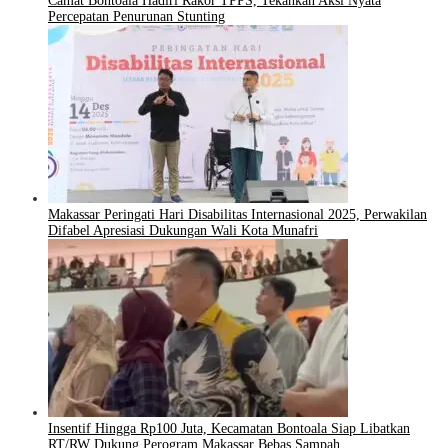
Camat Bontoala Hadiri Rakor TPPS, Tekankan Aksi Nyata
Percepatan Penurunan Stunting
Makassar Peringati Hari Disabilitas Internasional 2025, Perwakilan
Difabel Apresiasi Dukungan Wali Kota Munafri
Insentif Hingga Rp100 Juta, Kecamatan Bontoala Siap Libatkan
RT/RW Dukung Perogram Makassar Bebas Sampah