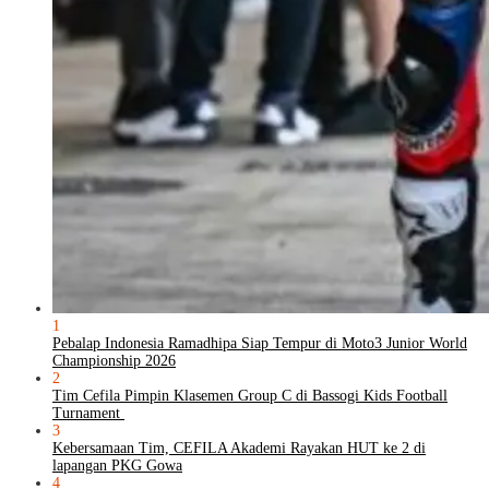
1
Pebalap Indonesia Ramadhipa Siap Tempur di Moto3 Junior World
Championship 2026
2
Tim Cefila Pimpin Klasemen Group C di Bassogi Kids Football
Turnament
3
Kebersamaan Tim, CEFILA Akademi Rayakan HUT ke 2 di
lapangan PKG Gowa
4