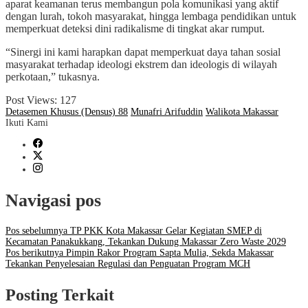
aparat keamanan terus membangun pola komunikasi yang aktif
dengan lurah, tokoh masyarakat, hingga lembaga pendidikan untuk
memperkuat deteksi dini radikalisme di tingkat akar rumput.
“Sinergi ini kami harapkan dapat memperkuat daya tahan sosial
masyarakat terhadap ideologi ekstrem dan ideologis di wilayah
perkotaan,” tukasnya.
Post Views:
127
Detasemen Khusus (Densus) 88
Munafri Arifuddin
Walikota Makassar
Ikuti Kami
Navigasi pos
Pos sebelumnya
TP PKK Kota Makassar Gelar Kegiatan SMEP di
Kecamatan Panakukkang, Tekankan Dukung Makassar Zero Waste 2029
Pos berikutnya
Pimpin Rakor Program Sapta Mulia, Sekda Makassar
Tekankan Penyelesaian Regulasi dan Penguatan Program MCH
Posting Terkait