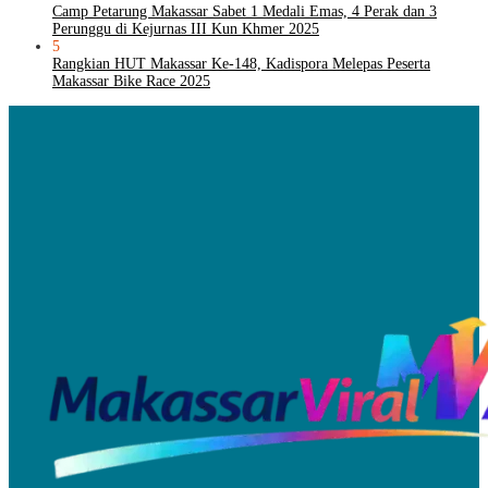
Camp Petarung Makassar Sabet 1 Medali Emas, 4 Perak dan 3
Perunggu di Kejurnas III Kun Khmer 2025
5
Rangkian HUT Makassar Ke-148, Kadispora Melepas Peserta
Makassar Bike Race 2025