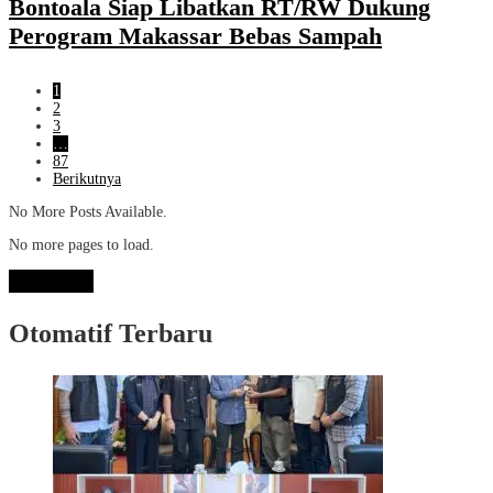
Bontoala Siap Libatkan RT/RW Dukung
Perogram Makassar Bebas Sampah
1
2
3
…
87
Berikutnya
No More Posts Available.
No more pages to load.
View More
Otomatif Terbaru