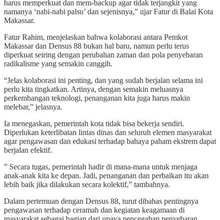
harus memperkuat dan mem-backup agar tidak terjangkit yang
namanya ‘nabi-nabi palsu’ dan sejenisnya,” ujar Fatur di Balai Kota
Makassar.
Fatur Rahim, menjelaskan bahwa kolaborasi antara Pemkot
Makassar dan Densus 88 bukan hal baru, namun perlu terus
diperkuat seiring dengan perubahan zaman dan pola penyebaran
radikalisme yang semakin canggih.
“Jelas kolaborasi ini penting, dan yang sudah berjalan selama ini
perlu kita tingkatkan. Artinya, dengan semakin meluasnya
perkembangan teknologi, penanganan kita juga harus makin
melebar,” jelasnya.
Ia menegaskan, pemerintah kota tidak bisa bekerja sendiri.
Diperlukan keterlibatan lintas dinas dan seluruh elemen masyarakat
agar pengawasan dan edukasi terhadap bahaya paham ekstrem dapat
berjalan efektif.
” Secara tugas, pemerintah hadir di mana-mana untuk menjaga
anak-anak kita ke depan. Jadi, penanganan dan perbaikan itu akan
lebih baik jika dilakukan secara kolektif,” tambahnya.
Dalam pertemuan dengan Densus 88, turut dibahas pentingnya
pengawasan terhadap ceramah dan kegiatan keagamaan di
masyarakat sebagai bagian dari upaya pencegahan penyebaran