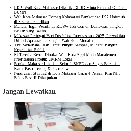
LKPJ Wali Kota Makassar Dikritik, DPRD Minta Evaluasi OPD dan
BUMN
Wali Kota Makassar Dorong Kolaborasi Pemkot dan IKA Unismuh
di Sektor Pendidikan
Munafri Ingin Pemilihan RT/RW Jadi Contoh Demokrasi Tingkat
Bawah yang Bersih
Makassar Peringati Hari Disabilitas Internasional 2025, Perwakilan
Difabel Apresiasi Dukungan Wali Kota Munafri
Aksi Sederhana Jalan Santai Pungut Sampah, Munafri Bangun
Kepedulian Publik
RJ Toserba Resmi Dibuka, Wali Kota Appi Minta Manajemen
Prioritaskan Produk UMKM Lokal
Pemkot Makasssr Libatkan Seluruh SKPD dan Satgas Bersihkan
Kanal Pasar Terong & Jalan Sawi
Penurunan Stunting di Kota Makassar Capai 4 Persen, Kini NPS
Fokus Fase II Dilanjutkan
Jangan Lewatkan