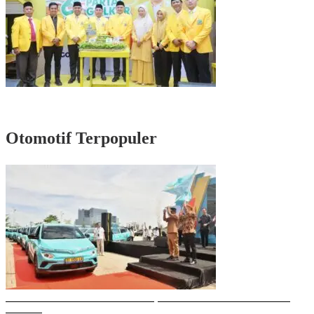
Rayakan HUT Partai ke-61, Munafri: Golkar Makassar Harus Hadir untuk
Rakyat
Otomotif Terpopuler
Gubernur Sulsel Resmikan Green SM, Taksi Listrik Modern Pertama di
Makassar