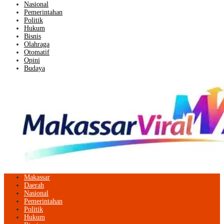
Nasional
Pemerintahan
Politik
Hukum
Bisnis
Olahraga
Otomatif
Opini
Budaya
Makassar
Daerah
Nasional
Pemerintahan
Politik
Hukum