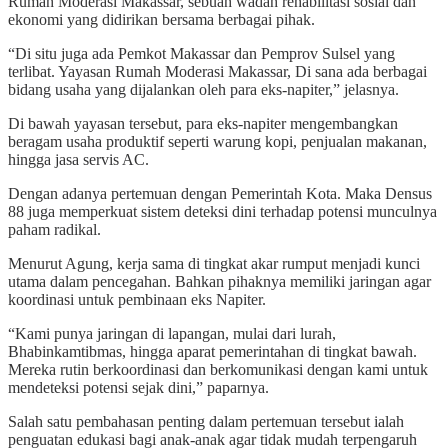
Rumah Moderasi Makassar, sebuah wadah rehabilitasi sosial dan
ekonomi yang didirikan bersama berbagai pihak.
“Di situ juga ada Pemkot Makassar dan Pemprov Sulsel yang
terlibat. Yayasan Rumah Moderasi Makassar, Di sana ada berbagai
bidang usaha yang dijalankan oleh para eks-napiter,” jelasnya.
Di bawah yayasan tersebut, para eks-napiter mengembangkan
beragam usaha produktif seperti warung kopi, penjualan makanan,
hingga jasa servis AC.
Dengan adanya pertemuan dengan Pemerintah Kota. Maka Densus
88 juga memperkuat sistem deteksi dini terhadap potensi munculnya
paham radikal.
Menurut Agung, kerja sama di tingkat akar rumput menjadi kunci
utama dalam pencegahan. Bahkan pihaknya memiliki jaringan agar
koordinasi untuk pembinaan eks Napiter.
“Kami punya jaringan di lapangan, mulai dari lurah,
Bhabinkamtibmas, hingga aparat pemerintahan di tingkat bawah.
Mereka rutin berkoordinasi dan berkomunikasi dengan kami untuk
mendeteksi potensi sejak dini,” paparnya.
Salah satu pembahasan penting dalam pertemuan tersebut ialah
penguatan edukasi bagi anak-anak agar tidak mudah terpengaruh