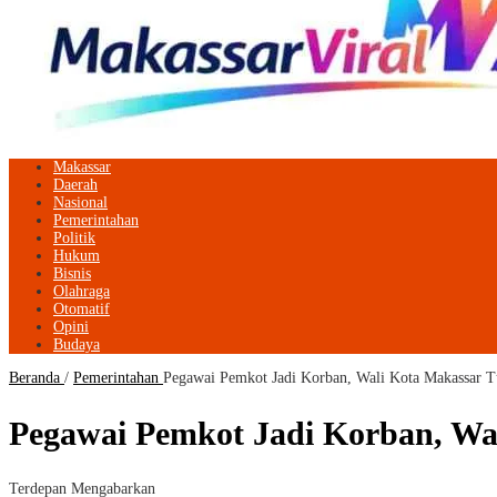
Makassar
Daerah
Nasional
Pemerintahan
Politik
Hukum
Bisnis
Olahraga
Otomatif
Opini
Budaya
Beranda
/
Pemerintahan
Pegawai Pemkot Jadi Korban, Wali Kota Makassar T
Pegawai Pemkot Jadi Korban, Wa
Terdepan Mengabarkan