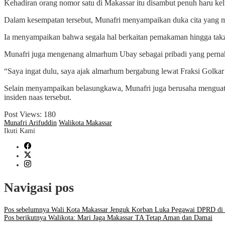
Kehadiran orang nomor satu di Makassar itu disambut penuh haru ke
Dalam kesempatan tersebut, Munafri menyampaikan duka cita yang 
Ia menyampaikan bahwa segala hal berkaitan pemakaman hingga takz
Munafri juga mengenang almarhum Ubay sebagai pribadi yang pernah 
“Saya ingat dulu, saya ajak almarhum bergabung lewat Fraksi Golka
Selain menyampaikan belasungkawa, Munafri juga berusaha menguatk
insiden naas tersebut.
Post Views:
180
Munafri Arifuddin
Walikota Makassar
Ikuti Kami
Navigasi pos
Pos sebelumnya
Wali Kota Makassar Jenguk Korban Luka Pegawai DPRD di
Pos berikutnya
Walikota: Mari Jaga Makassar TA Tetap Aman dan Damai