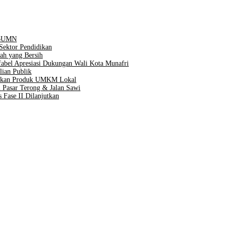
n BUMN
Sektor Pendidikan
ah yang Bersih
Difabel Apresiasi Dukungan Wali Kota Munafri
lian Publik
taskan Produk UMKM Lokal
 Pasar Terong & Jalan Sawi
 Fase II Dilanjutkan