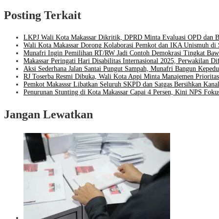
Posting Terkait
LKPJ Wali Kota Makassar Dikritik, DPRD Minta Evaluasi OPD da
Wali Kota Makassar Dorong Kolaborasi Pemkot dan IKA Unismuh di 
Munafri Ingin Pemilihan RT/RW Jadi Contoh Demokrasi Tingkat Baw
Makassar Peringati Hari Disabilitas Internasional 2025, Perwakilan 
Aksi Sederhana Jalan Santai Pungut Sampah, Munafri Bangun Kepedu
RJ Toserba Resmi Dibuka, Wali Kota Appi Minta Manajemen Priori
Pemkot Makasssr Libatkan Seluruh SKPD dan Satgas Bersihkan Kanal
Penurunan Stunting di Kota Makassar Capai 4 Persen, Kini NPS Fokus
Jangan Lewatkan