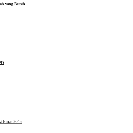
ah yang Bersih
KPD
si Emas 2045