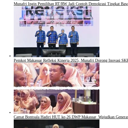
Munafri Ingin Pemilihan RT/RW Jadi Contoh Demokrasi Tingkat Baw
Pemkot Makassar Refleksi Kinerja 2025, Munafri Dorong Inovasi S
Camat Bontoala Hadiri HUT ke-26 DWP Makassar, Wujudkan Genera