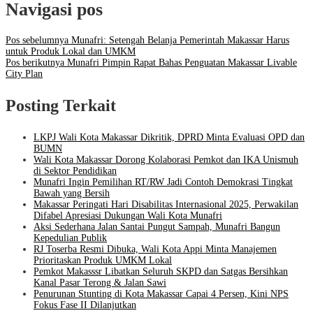
Navigasi pos
Pos sebelumnya
Munafri: Setengah Belanja Pemerintah Makassar Harus
untuk Produk Lokal dan UMKM
Pos berikutnya
Munafri Pimpin Rapat Bahas Penguatan Makassar Livable
City Plan
Posting Terkait
LKPJ Wali Kota Makassar Dikritik, DPRD Minta Evaluasi OPD dan
BUMN
Wali Kota Makassar Dorong Kolaborasi Pemkot dan IKA Unismuh
di Sektor Pendidikan
Munafri Ingin Pemilihan RT/RW Jadi Contoh Demokrasi Tingkat
Bawah yang Bersih
Makassar Peringati Hari Disabilitas Internasional 2025, Perwakilan
Difabel Apresiasi Dukungan Wali Kota Munafri
Aksi Sederhana Jalan Santai Pungut Sampah, Munafri Bangun
Kepedulian Publik
RJ Toserba Resmi Dibuka, Wali Kota Appi Minta Manajemen
Prioritaskan Produk UMKM Lokal
Pemkot Makasssr Libatkan Seluruh SKPD dan Satgas Bersihkan
Kanal Pasar Terong & Jalan Sawi
Penurunan Stunting di Kota Makassar Capai 4 Persen, Kini NPS
Fokus Fase II Dilanjutkan