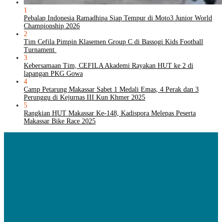
1
Pebalap Indonesia Ramadhipa Siap Tempur di Moto3 Junior World
Championship 2026
2
Tim Cefila Pimpin Klasemen Group C di Bassogi Kids Football
Turnament
3
Kebersamaan Tim, CEFILA Akademi Rayakan HUT ke 2 di
lapangan PKG Gowa
4
Camp Petarung Makassar Sabet 1 Medali Emas, 4 Perak dan 3
Perunggu di Kejurnas III Kun Khmer 2025
5
Rangkian HUT Makassar Ke-148, Kadispora Melepas Peserta
Makassar Bike Race 2025