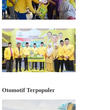
Kunjungan Reses di Parepare, Taufan Pawe Siap Perjuangkan Aspirasi
Masyarakat di Senayan
Rayakan HUT Partai ke-61, Munafri: Golkar Makassar Harus Hadir untuk
Rakyat
Otomotif Terpopuler