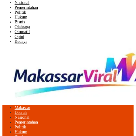
Nasional
Pemerintahan
Politik
Hukum
Bisnis
Olahraga
Otomatif
Opini
Budaya
Makassar
Daerah
Nasional
Pemerintahan
Politik
Hukum