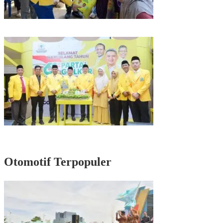
Kunjungan Reses di Parepare, Taufan Pawe Siap Perjuangkan Aspirasi
Masyarakat di Senayan
Rayakan HUT Partai ke-61, Munafri: Golkar Makassar Harus Hadir untuk
Rakyat
Otomotif Terpopuler