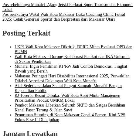
Pos sebelumnya
Munafri: Ajang Jetski Perkuat Sport Tourism dan Ekonomi
Lokal
Pos berikutnya
Wakil Wali Kota Makassar Buka Coaching Clinic Futsal
2025: Cetak Generasi Sportif dan Berprestasi dari Makassar Utara
Posting Terkait
LKPJ Wali Kota Makassar Dikritik, DPRD Minta Evaluasi OPD dan
BUMN
Wali Kota Makassar Dorong Kolaborasi Pemkot dan IKA Unismuh
di Sektor Pendidikan
Munafri Ingin Pemilihan RT/RW Jadi Contoh Demokrasi Tingkat
Bawah yang Bersih
Makassar Peringati Hari Disabilitas Internasional 2025, Perwakilan
Difabel Apresiasi Dukungan Wali Kota Munafri
Aksi Sederhana Jalan Santai Pungut Sampah, Munafri Bangun
Kepedulian Publik
RJ Toserba Resmi Dibuka, Wali Kota Appi Minta Manajemen
Prioritaskan Produk UMKM Lokal
Pemkot Makasssr Libatkan Seluruh SKPD dan Satgas Bersihkan
Kanal Pasar Terong & Jalan Sawi
Penurunan Stunting di Kota Makassar Capai 4 Persen, Kini NPS
Fokus Fase II Dilanjutkan
Jangan Lewatkan