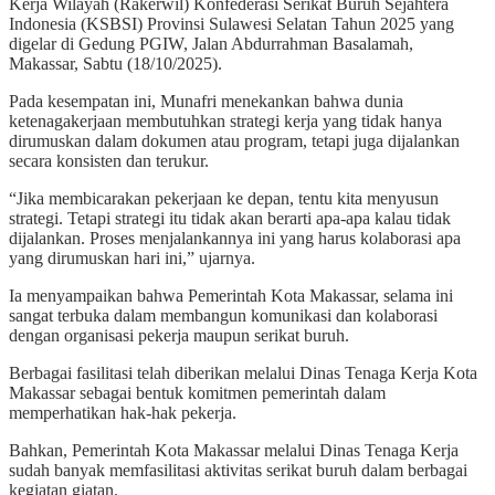
Kerja Wilayah (Rakerwil) Konfederasi Serikat Buruh Sejahtera
Indonesia (KSBSI) Provinsi Sulawesi Selatan Tahun 2025 yang
digelar di Gedung PGIW, Jalan Abdurrahman Basalamah,
Makassar, Sabtu (18/10/2025).
Pada kesempatan ini, Munafri menekankan bahwa dunia
ketenagakerjaan membutuhkan strategi kerja yang tidak hanya
dirumuskan dalam dokumen atau program, tetapi juga dijalankan
secara konsisten dan terukur.
“Jika membicarakan pekerjaan ke depan, tentu kita menyusun
strategi. Tetapi strategi itu tidak akan berarti apa-apa kalau tidak
dijalankan. Proses menjalankannya ini yang harus kolaborasi apa
yang dirumuskan hari ini,” ujarnya.
Ia menyampaikan bahwa Pemerintah Kota Makassar, selama ini
sangat terbuka dalam membangun komunikasi dan kolaborasi
dengan organisasi pekerja maupun serikat buruh.
Berbagai fasilitasi telah diberikan melalui Dinas Tenaga Kerja Kota
Makassar sebagai bentuk komitmen pemerintah dalam
memperhatikan hak-hak pekerja.
Bahkan, Pemerintah Kota Makassar melalui Dinas Tenaga Kerja
sudah banyak memfasilitasi aktivitas serikat buruh dalam berbagai
kegiatan giatan.