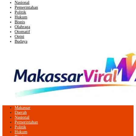
Nasional
Pemerintahan
Politik
Hukum
Bisnis
Olahraga
Otomatif
Opini
Budaya
Makassar
Daerah
Nasional
Pemerintahan
Politik
Hukum