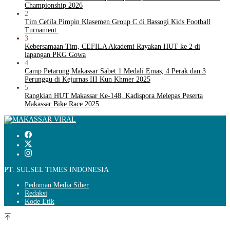
Championship 2026
2
Tim Cefila Pimpin Klasemen Group C di Bassogi Kids Football
Turnament
3
Kebersamaan Tim, CEFILA Akademi Rayakan HUT ke 2 di
lapangan PKG Gowa
4
Camp Petarung Makassar Sabet 1 Medali Emas, 4 Perak dan 3
Perunggu di Kejurnas III Kun Khmer 2025
5
Rangkian HUT Makassar Ke-148, Kadispora Melepas Peserta
Makassar Bike Race 2025
PT. SULSEL TIMES INDONESIA
Pedoman Media Siber
Redaksi
Kode Etik