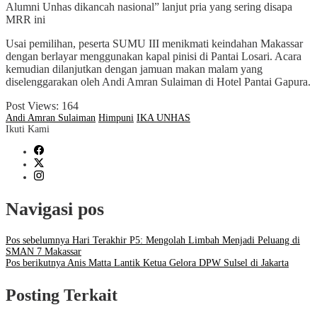
Alumni Unhas dikancah nasional” lanjut pria yang sering disapa
MRR ini
Usai pemilihan, peserta SUMU III menikmati keindahan Makassar
dengan berlayar menggunakan kapal pinisi di Pantai Losari. Acara
kemudian dilanjutkan dengan jamuan makan malam yang
diselenggarakan oleh Andi Amran Sulaiman di Hotel Pantai Gapura.
Post Views:
164
Andi Amran Sulaiman
Himpuni
IKA UNHAS
Ikuti Kami
Navigasi pos
Pos sebelumnya
Hari Terakhir P5: Mengolah Limbah Menjadi Peluang di
SMAN 7 Makassar
Pos berikutnya
Anis Matta Lantik Ketua Gelora DPW Sulsel di Jakarta
Posting Terkait