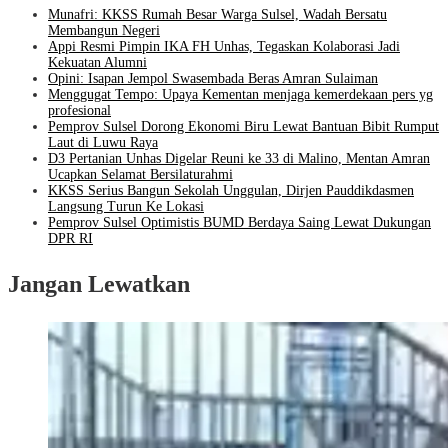
Munafri: KKSS Rumah Besar Warga Sulsel, Wadah Bersatu
Membangun Negeri
Appi Resmi Pimpin IKA FH Unhas, Tegaskan Kolaborasi Jadi
Kekuatan Alumni
Opini: Isapan Jempol Swasembada Beras Amran Sulaiman
Menggugat Tempo: Upaya Kementan menjaga kemerdekaan pers yg
profesional
Pemprov Sulsel Dorong Ekonomi Biru Lewat Bantuan Bibit Rumput
Laut di Luwu Raya
D3 Pertanian Unhas Digelar Reuni ke 33 di Malino, Mentan Amran
Ucapkan Selamat Bersilaturahmi
KKSS Serius Bangun Sekolah Unggulan, Dirjen Pauddikdasmen
Langsung Turun Ke Lokasi
Pemprov Sulsel Optimistis BUMD Berdaya Saing Lewat Dukungan
DPR RI
Jangan Lewatkan