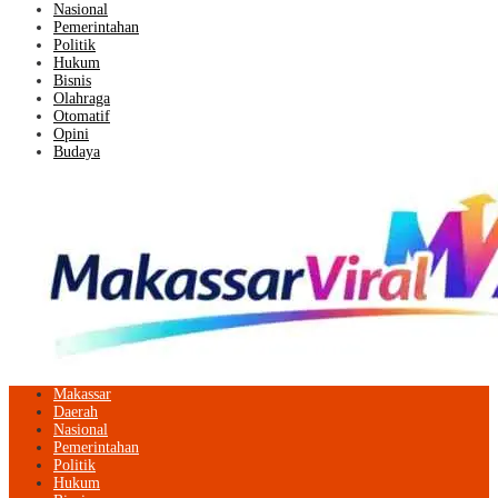
Nasional
Pemerintahan
Politik
Hukum
Bisnis
Olahraga
Otomatif
Opini
Budaya
Makassar
Daerah
Nasional
Pemerintahan
Politik
Hukum