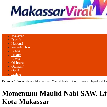
Makassar
Daerah
Nasional
Pemerintahan
Politik
Hukum
Bisnis
Olahraga
Otomatif
Opini
Budaya
Beranda
/
Pemerintahan
Momentum Maulid Nabi SAW, Literasi Diperkuat Lew
Momentum Maulid Nabi SAW, Lite
Kota Makassar