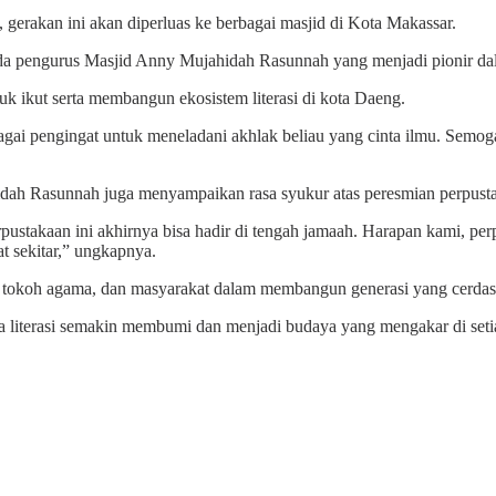
gerakan ini akan diperluas ke berbagai masjid di Kota Makassar.
ada pengurus Masjid Anny Mujahidah Rasunnah yang menjadi pionir da
tuk ikut serta membangun ekosistem literasi di kota Daeng.
 pengingat untuk meneladani akhlak beliau yang cinta ilmu. Semoga g
idah Rasunnah juga menyampaikan rasa syukur atas peresmian perpusta
stakaan ini akhirnya bisa hadir di tengah jamaah. Harapan kami, perp
t sekitar,” ungkapnya.
h, tokoh agama, dan masyarakat dalam membangun generasi yang cerdas, 
 literasi semakin membumi dan menjadi budaya yang mengakar di seti