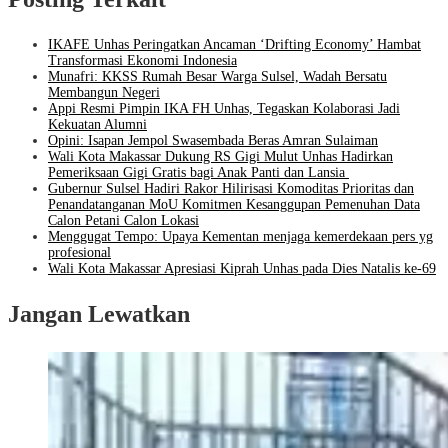
IKAFE Unhas Peringatkan Ancaman ‘Drifting Economy’ Hambat
Transformasi Ekonomi Indonesia
Munafri: KKSS Rumah Besar Warga Sulsel, Wadah Bersatu
Membangun Negeri
Appi Resmi Pimpin IKA FH Unhas, Tegaskan Kolaborasi Jadi
Kekuatan Alumni
Opini: Isapan Jempol Swasembada Beras Amran Sulaiman
Wali Kota Makassar Dukung RS Gigi Mulut Unhas Hadirkan
Pemeriksaan Gigi Gratis bagi Anak Panti dan Lansia
Gubernur Sulsel Hadiri Rakor Hilirisasi Komoditas Prioritas dan
Penandatanganan MoU Komitmen Kesanggupan Pemenuhan Data
Calon Petani Calon Lokasi
Menggugat Tempo: Upaya Kementan menjaga kemerdekaan pers yg
profesional
Wali Kota Makassar Apresiasi Kiprah Unhas pada Dies Natalis ke-69
Jangan Lewatkan