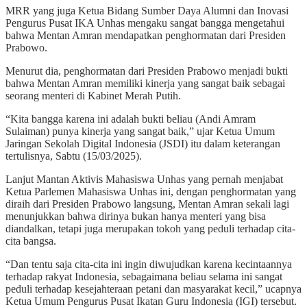
MRR yang juga Ketua Bidang Sumber Daya Alumni dan Inovasi
Pengurus Pusat IKA Unhas mengaku sangat bangga mengetahui
bahwa Mentan Amran mendapatkan penghormatan dari Presiden
Prabowo.
Menurut dia, penghormatan dari Presiden Prabowo menjadi bukti
bahwa Mentan Amran memiliki kinerja yang sangat baik sebagai
seorang menteri di Kabinet Merah Putih.
“Kita bangga karena ini adalah bukti beliau (Andi Amram
Sulaiman) punya kinerja yang sangat baik,” ujar Ketua Umum
Jaringan Sekolah Digital Indonesia (JSDI) itu dalam keterangan
tertulisnya, Sabtu (15/03/2025).
Lanjut Mantan Aktivis Mahasiswa Unhas yang pernah menjabat
Ketua Parlemen Mahasiswa Unhas ini, dengan penghormatan yang
diraih dari Presiden Prabowo langsung, Mentan Amran sekali lagi
menunjukkan bahwa dirinya bukan hanya menteri yang bisa
diandalkan, tetapi juga merupakan tokoh yang peduli terhadap cita-
cita bangsa.
“Dan tentu saja cita-cita ini ingin diwujudkan karena kecintaannya
terhadap rakyat Indonesia, sebagaimana beliau selama ini sangat
peduli terhadap kesejahteraan petani dan masyarakat kecil,” ucapnya
Ketua Umum Pengurus Pusat Ikatan Guru Indonesia (IGI) tersebut.