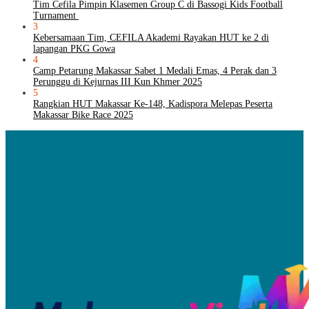
Tim Cefila Pimpin Klasemen Group C di Bassogi Kids Football
Turnament
3
Kebersamaan Tim, CEFILA Akademi Rayakan HUT ke 2 di
lapangan PKG Gowa
4
Camp Petarung Makassar Sabet 1 Medali Emas, 4 Perak dan 3
Perunggu di Kejurnas III Kun Khmer 2025
5
Rangkian HUT Makassar Ke-148, Kadispora Melepas Peserta
Makassar Bike Race 2025