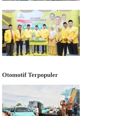
Kunjungan Reses di Parepare, Taufan Pawe Siap Perjuangkan Aspirasi
Masyarakat di Senayan
Rayakan HUT Partai ke-61, Munafri: Golkar Makassar Harus Hadir untuk
Rakyat
Otomotif Terpopuler