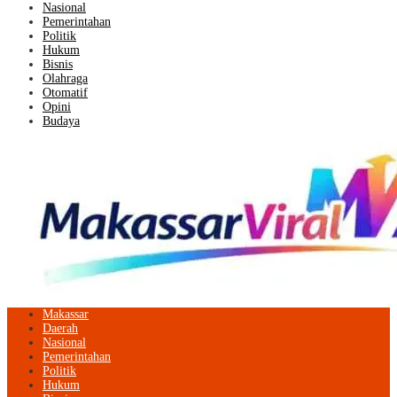
Nasional
Pemerintahan
Politik
Hukum
Bisnis
Olahraga
Otomatif
Opini
Budaya
Makassar
Daerah
Nasional
Pemerintahan
Politik
Hukum