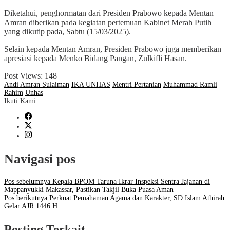
Diketahui, penghormatan dari Presiden Prabowo kepada Mentan
Amran diberikan pada kegiatan pertemuan Kabinet Merah Putih
yang dikutip pada, Sabtu (15/03/2025).
Selain kepada Mentan Amran, Presiden Prabowo juga memberikan
apresiasi kepada Menko Bidang Pangan, Zulkifli Hasan.
Post Views:
148
Andi Amran Sulaiman
IKA UNHAS
Mentri Pertanian
Muhammad Ramli
Rahim
Unhas
Ikuti Kami
Navigasi pos
Pos sebelumnya
Kepala BPOM Taruna Ikrar Inspeksi Sentra Jajanan di
Mappanyukki Makassar, Pastikan Takjil Buka Puasa Aman
Pos berikutnya
Perkuat Pemahaman Agama dan Karakter, SD Islam Athirah
Gelar AJR 1446 H
Posting Terkait