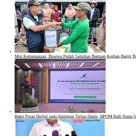
Misi Kemanusiaan, Bosowa Peduli Salurkan Bantuan Korban Banjir B
Bukti Peran Herbal pada Amputasi Tertua Dunia, BPOM Raih Status