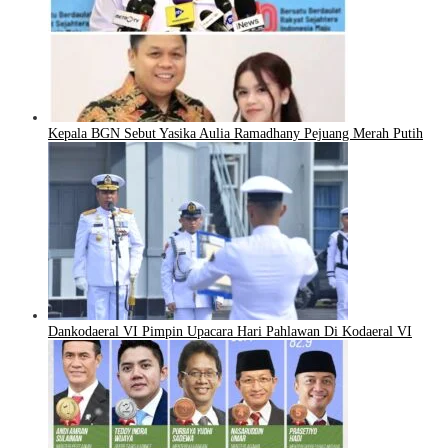
Kepala BGN Sebut Yasika Aulia Ramadhany Pejuang Merah Putih
Dankodaeral VI Pimpin Upacara Hari Pahlawan Di Kodaeral VI