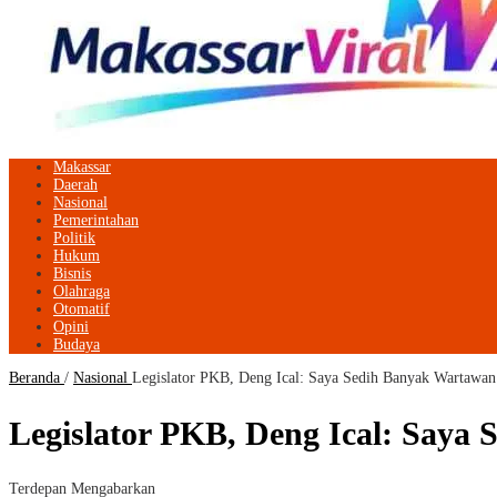
Makassar
Daerah
Nasional
Pemerintahan
Politik
Hukum
Bisnis
Olahraga
Otomatif
Opini
Budaya
Beranda
/
Nasional
Legislator PKB, Deng Ical: Saya Sedih Banyak Wartawa
Legislator PKB, Deng Ical: Say
Terdepan Mengabarkan