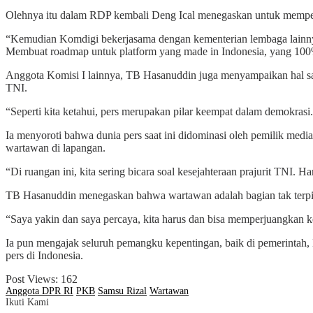
Olehnya itu dalam RDP kembali Deng Ical menegaskan untuk memperce
“Kemudian Komdigi bekerjasama dengan kementerian lembaga lainnya, 
Membuat roadmap untuk platform yang made in Indonesia, yang 100%
Anggota Komisi I lainnya, TB Hasanuddin juga menyampaikan hal sama
TNI.
“Seperti kita ketahui, pers merupakan pilar keempat dalam demokras
Ia menyoroti bahwa dunia pers saat ini didominasi oleh pemilik med
wartawan di lapangan.
“Di ruangan ini, kita sering bicara soal kesejahteraan prajurit TNI.
TB Hasanuddin menegaskan bahwa wartawan adalah bagian tak terpisa
“Saya yakin dan saya percaya, kita harus dan bisa memperjuangkan ke
Ia pun mengajak seluruh pemangku kepentingan, baik di pemerintah,
pers di Indonesia.
Post Views:
162
Anggota DPR RI
PKB
Samsu Rizal
Wartawan
Ikuti Kami