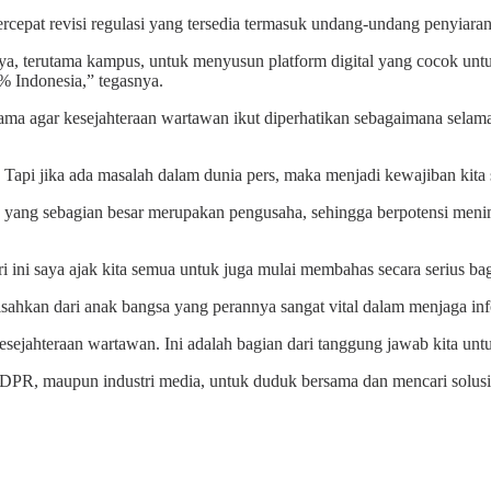
pat revisi regulasi yang tersedia termasuk undang-undang penyiaran
terutama kampus, untuk menyusun platform digital yang cocok untuk v
 Indonesia,” tegasnya.
 agar kesejahteraan wartawan ikut diperhatikan sebagaimana selama in
i. Tapi jika ada masalah dalam dunia pers, maka menjadi kewajiban k
ia yang sebagian besar merupakan pengusaha, sehingga berpotensi men
 Hari ini saya ajak kita semua untuk juga mulai membahas secara seriu
hkan dari anak bangsa yang perannya sangat vital dalam menjaga info
sejahteraan wartawan. Ini adalah bagian dari tanggung jawab kita unt
 DPR, maupun industri media, untuk duduk bersama dan mencari solusi