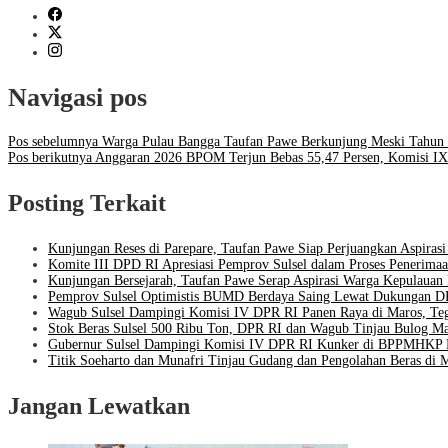
Navigasi pos
Pos sebelumnya
Warga Pulau Bangga Taufan Pawe Berkunjung Meski Tahun
Pos berikutnya
Anggaran 2026 BPOM Terjun Bebas 55,47 Persen, Komisi IX
Posting Terkait
Kunjungan Reses di Parepare, Taufan Pawe Siap Perjuangkan Aspirasi
Komite III DPD RI Apresiasi Pemprov Sulsel dalam Proses Penerima
Kunjungan Bersejarah, Taufan Pawe Serap Aspirasi Warga Kepulauan
Pemprov Sulsel Optimistis BUMD Berdaya Saing Lewat Dukungan D
Wagub Sulsel Dampingi Komisi IV DPR RI Panen Raya di Maros, T
Stok Beras Sulsel 500 Ribu Ton, DPR RI dan Wagub Tinjau Bulog Ma
Gubernur Sulsel Dampingi Komisi IV DPR RI Kunker di BPPMHKP 
Titik Soeharto dan Munafri Tinjau Gudang dan Pengolahan Beras di 
Jangan Lewatkan