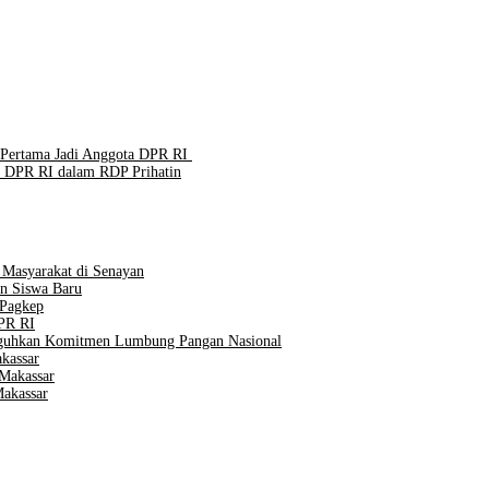
 Pertama Jadi Anggota DPR RI
 DPR RI dalam RDP Prihatin
 Masyarakat di Senayan
an Siswa Baru
 Pagkep
PR RI
eguhkan Komitmen Lumbung Pangan Nasional
kassar
Makassar
Makassar