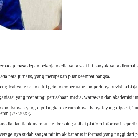
rhadap masa depan pekerja media yang saat ini banyak yang dirumah
pada para jurnalis, yang merupakan pilar keempat bangsa.
 Ical yang selama ini getol memperjuangkan perlunya revisi kebiajaka
organisasi yang menaungi perusahaan media, wartawan dan akademisi u
ahkan, banyak yang dipulangkan ke rumahnya, banyak yang dipecat,”
nin (7/7/2025).
a dan tidak mampu lagi bersaing akibat platfom informasi seperti so
erage-nya sudah sangat minim akibat arus informasi yang tinggi dari 