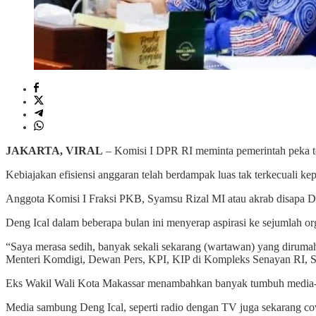
JAKARTA, VIRAL
– Komisi I DPR RI meminta pemerintah peka te
Kebiajakan efisiensi anggaran telah berdampak luas tak terkecuali ke
Anggota Komisi I Fraksi PKB, Syamsu Rizal MI atau akrab disapa Deng
Deng Ical dalam beberapa bulan ini menyerap aspirasi ke sejumlah 
“Saya merasa sedih, banyak sekali sekarang (wartawan) yang dirum
Menteri Komdigi, Dewan Pers, KPI, KIP di Kompleks Senayan RI, Se
Eks Wakil Wali Kota Makassar menambahkan banyak tumbuh media-medi
Media sambung Deng Ical, seperti radio dengan TV juga sekarang cov