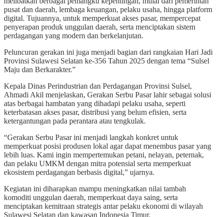
melibatkan berbagai pemangku kepentingan, mulai dari pemerintah
pusat dan daerah, lembaga keuangan, pelaku usaha, hingga platform
digital. Tujuannya, untuk memperkuat akses pasar, mempercepat
penyerapan produk unggulan daerah, serta menciptakan sistem
perdagangan yang modern dan berkelanjutan.
Peluncuran gerakan ini juga menjadi bagian dari rangkaian Hari Jadi
Provinsi Sulawesi Selatan ke-356 Tahun 2025 dengan tema “Sulsel
Maju dan Berkarakter.”
Kepala Dinas Perindustrian dan Perdagangan Provinsi Sulsel,
Ahmadi Akil menjelaskan, Gerakan Serbu Pasar lahir sebagai solusi
atas berbagai hambatan yang dihadapi pelaku usaha, seperti
keterbatasan akses pasar, distribusi yang belum efisien, serta
ketergantungan pada perantara atau tengkulak.
“Gerakan Serbu Pasar ini menjadi langkah konkret untuk
memperkuat posisi produsen lokal agar dapat menembus pasar yang
lebih luas. Kami ingin mempertemukan petani, nelayan, peternak,
dan pelaku UMKM dengan mitra potensial serta memperkuat
ekosistem perdagangan berbasis digital,” ujarnya.
Kegiatan ini diharapkan mampu meningkatkan nilai tambah
komoditi unggulan daerah, memperkuat daya saing, serta
menciptakan kemitraan strategis antar pelaku ekonomi di wilayah
Sulawesi Selatan dan kawasan Indonesia Timur.