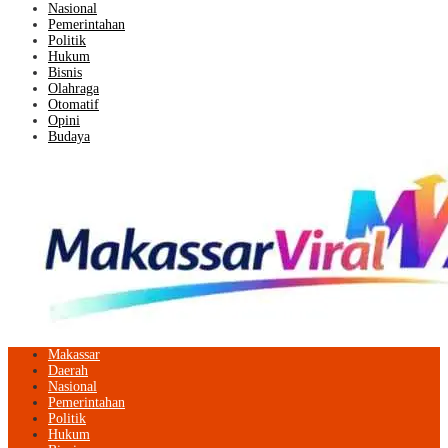
Nasional
Pemerintahan
Politik
Hukum
Bisnis
Olahraga
Otomatif
Opini
Budaya
Makassar
Daerah
Nasional
Pemerintahan
Politik
Hukum