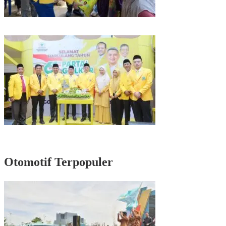
Kunjungan Reses di Parepare, Taufan Pawe Siap Perjuangkan Aspirasi
Masyarakat di Senayan
Rayakan HUT Partai ke-61, Munafri: Golkar Makassar Harus Hadir untuk
Rakyat
Otomotif Terpopuler