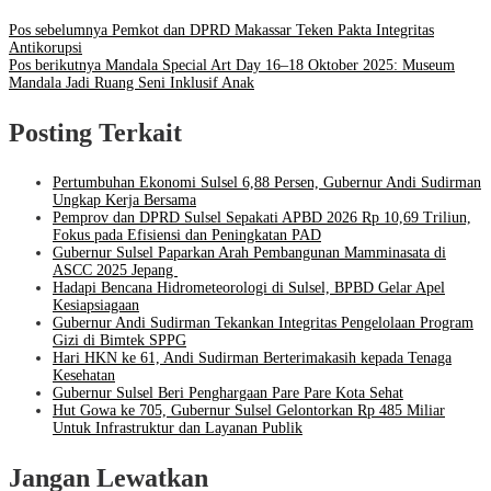
Pos sebelumnya
Pemkot dan DPRD Makassar Teken Pakta Integritas
Antikorupsi
Pos berikutnya
Mandala Special Art Day 16–18 Oktober 2025: Museum
Mandala Jadi Ruang Seni Inklusif Anak
Posting Terkait
Pertumbuhan Ekonomi Sulsel 6,88 Persen, Gubernur Andi Sudirman
Ungkap Kerja Bersama
Pemprov dan DPRD Sulsel Sepakati APBD 2026 Rp 10,69 Triliun,
Fokus pada Efisiensi dan Peningkatan PAD
Gubernur Sulsel Paparkan Arah Pembangunan Mamminasata di
ASCC 2025 Jepang
Hadapi Bencana Hidrometeorologi di Sulsel, BPBD Gelar Apel
Kesiapsiagaan
Gubernur Andi Sudirman Tekankan Integritas Pengelolaan Program
Gizi di Bimtek SPPG
Hari HKN ke 61, Andi Sudirman Berterimakasih kepada Tenaga
Kesehatan
Gubernur Sulsel Beri Penghargaan Pare Pare Kota Sehat
Hut Gowa ke 705, Gubernur Sulsel Gelontorkan Rp 485 Miliar
Untuk Infrastruktur dan Layanan Publik
Jangan Lewatkan