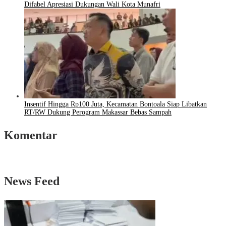
Difabel Apresiasi Dukungan Wali Kota Munafri
Insentif Hingga Rp100 Juta, Kecamatan Bontoala Siap Libatkan
RT/RW Dukung Perogram Makassar Bebas Sampah
Komentar
News Feed