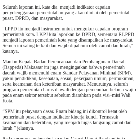
Seluruh laporan ini, kata dia, menjadi indikator capaian
penyelenggaraan pemerintahan yang akan dinilai oleh pemerintah
pusat, DPRD, dan masyarakat.
“LPPD itu menjadi instrumen untuk mengukur capaian program
pemerintah kota. LKPJ kita laporkan ke DPRD, sementara RLPPD
menjadi laporan pemerintah kota yang disampaikan ke masyarakat.
Semua ini saling terkait dan wajib dipahami oleh camat dan lurah,”
katanya.
Mantan Kepala Badan Perencanaan dan Pembangunan Daerah
(Bappeda) Makassar itu juga mengingatkan bahwa pemerintah
daerah wajib memenuhi enam Standar Pelayanan Minimal (SPM),
yakni pendidikan, kesehatan, sosial, pekerjaan umum, permukiman,
serta keamanan dan ketertiban masyarakat. Menurutnya, seluruh
program pemerintah harus diawali dengan pemenuhan belanja wajib
pada enam sektor tersebut sebelum diarahkan pada visi–misi Wali
Kota.
“SPM itu pelayanan dasar. Enam bidang ini dikontrol ketat oleh
pemerintah pusat dengan indikator kinerja kunci. Termasuk
keamanan dan ketertiban, yang menjadi tugas langsung camat dan
lurah,” jelasnya.
Pada kesempatan tersebut, mantan Camat Ujung Pandang juga