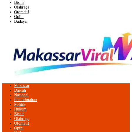
Bisnis
Olahraga
Otomatif
Opini
Budaya
Makassar
Daerah
Nasional
Pemerintahan
Politik
Hukum
Bisnis
Olahraga
Otomatif
Opini