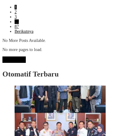
1
2
3
…
87
Berikutnya
No More Posts Available.
No more pages to load.
View More
Otomatif Terbaru