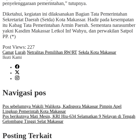
penyelenggaraan pemerintahan,” tutupnya.
Diketahui, kegiatan ini dilaksanakan Bagian Tata Pemerintahan
Sekretariat Daerah (Setda) Kota Makassar. Hadir pada kesempatan
itu Kabag Tata Pemerintahan Armin Paerah. Sementara narasumber
yakni Kasdim Makassar Letkol Inf Wahyu, dan perwakilan Satpol
PP. (*)
Post Views:
227
Camat
Lurah
Netralitas Pemilihan RW/RT
Sekda Kota Makassar
Ikuti Kami
Navigasi pos
Pos sebelumnya
Wakili Walikota, Kadispora Makassar Pimpin Apel
Lingkup Pemerintah Kota Makassar
Pos berikutnya
Mati Mesin, KRI Hiu-634 Selamatkan 9 Nelayan di Tengah
Gelombang Tinggi Selat Makassar
Posting Terkait