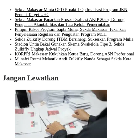
Sekda Makassar Minta OPD Proaktif Optimalisasi Program JKN,
Penuhi Target UHC
Sekda Makassar Paparkan Proses Evaluasi AKIP 2025, Dorong
Penguatan Akuntabilitas dan Tata Kelola Pemerintahan
Pimpin Rakor Program Sapta Mulia, Sekda Makassar Tekankan
Penyelesaian Regulasi dan Penguatan Program MCH
Sekda Zulkifly Dorong ITBM Bersinergi Sukseskan Program Mulia
Stadion Untia Bakal Gunakan Skema Swakelola Tipe 3, Sekda
Zulkifly Ungkap Jadwal Proyek
KORPRI Makassar Kukuhkan Ketua Baru, Dorong ASN Profesional
Munafri Resmi Melantik Andi Zulkifly Nanda Sebagai Sekda Kota
Makassar
Jangan Lewatkan