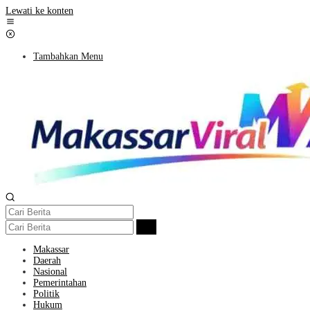
Lewati ke konten
Tambahkan Menu
Makassar
Daerah
Nasional
Pemerintahan
Politik
Hukum