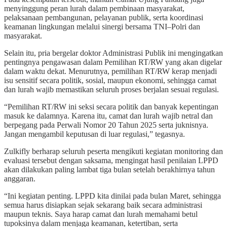
menyinggung peran lurah dalam pembinaan masyarakat,
pelaksanaan pembangunan, pelayanan publik, serta koordinasi
keamanan lingkungan melalui sinergi bersama TNI–Polri dan
masyarakat.
Selain itu, pria bergelar doktor Administrasi Publik ini mengingatkan
pentingnya pengawasan dalam Pemilihan RT/RW yang akan digelar
dalam waktu dekat. Menurutnya, pemilihan RT/RW kerap menjadi
isu sensitif secara politik, sosial, maupun ekonomi, sehingga camat
dan lurah wajib memastikan seluruh proses berjalan sesuai regulasi.
“Pemilihan RT/RW ini seksi secara politik dan banyak kepentingan
masuk ke dalamnya. Karena itu, camat dan lurah wajib netral dan
berpegang pada Perwali Nomor 20 Tahun 2025 serta juknisnya.
Jangan mengambil keputusan di luar regulasi,” tegasnya.
Zulkifly berharap seluruh peserta mengikuti kegiatan monitoring dan
evaluasi tersebut dengan saksama, mengingat hasil penilaian LPPD
akan dilakukan paling lambat tiga bulan setelah berakhirnya tahun
anggaran.
“Ini kegiatan penting. LPPD kita dinilai pada bulan Maret, sehingga
semua harus disiapkan sejak sekarang baik secara administrasi
maupun teknis. Saya harap camat dan lurah memahami betul
tupoksinya dalam menjaga keamanan, ketertiban, serta