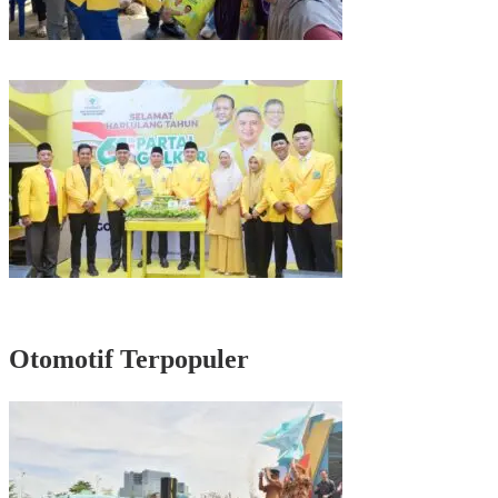
Kunjungan Reses di Parepare, Taufan Pawe Siap Perjuangkan Aspirasi
Masyarakat di Senayan
Rayakan HUT Partai ke-61, Munafri: Golkar Makassar Harus Hadir untuk
Rakyat
Otomotif Terpopuler