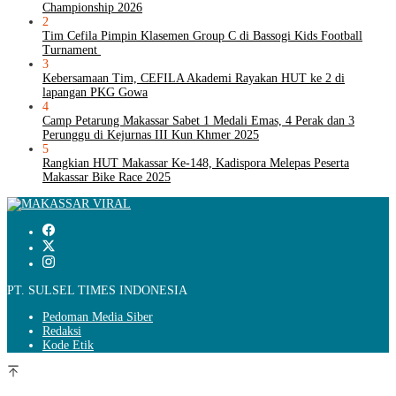
Championship 2026
2
Tim Cefila Pimpin Klasemen Group C di Bassogi Kids Football
Turnament
3
Kebersamaan Tim, CEFILA Akademi Rayakan HUT ke 2 di
lapangan PKG Gowa
4
Camp Petarung Makassar Sabet 1 Medali Emas, 4 Perak dan 3
Perunggu di Kejurnas III Kun Khmer 2025
5
Rangkian HUT Makassar Ke-148, Kadispora Melepas Peserta
Makassar Bike Race 2025
PT. SULSEL TIMES INDONESIA
Pedoman Media Siber
Redaksi
Kode Etik