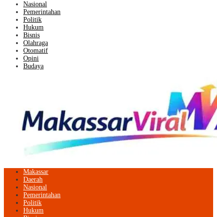
Nasional
Pemerintahan
Politik
Hukum
Bisnis
Olahraga
Otomatif
Opini
Budaya
Makassar
Daerah
Nasional
Pemerintahan
Politik
Hukum