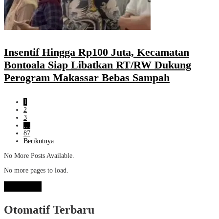
Insentif Hingga Rp100 Juta, Kecamatan
Bontoala Siap Libatkan RT/RW Dukung
Perogram Makassar Bebas Sampah
1
2
3
…
87
Berikutnya
No More Posts Available.
No more pages to load.
View More
Otomatif Terbaru