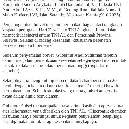
Komando Daerah Angkatan Laut (Dankodaeral) VI, Laksda TNI
Andi Abdul Aziz, S.H., M.M., di Gedung Rumkital Jala Ammari,
Mako Kodaeral VI, Jalan Satando, Makassar, Kamis (9/10/2025).
Penganugerahan brevet tersebut merupakan bagian dari rangkaian
kegiatan peringatan Hari Kesehatan TNI Angkatan Laut, dalam
memperkuat sinergi antara TNI AL dan Pemerintah Provinsi
Sulawesi Selatan di bidang kesehatan, khususnya kesehatan
penyelaman dan hiperbarik.
Sebelum penyematan brevet, Gubernur Andi Sudirman terlebih
dahulu menjalani pemeriksaan kesehatan sebagai syarat utama untuk
masuk ke dalam ruang udara bertekanan tinggi (hyperbaric
chamber).
Selanjutnya, ia mengikuti uji coba di dalam chamber selama 20
menit dengan tekanan udara setara kedalaman 7 meter di bawah
permukaan laut. Sebuah simulasi yang menggambarkan kondisi
nyata dalam dunia penyelaman.
Gubernur Sulsel menyampaikan rasa terima kasih dan apresiasinya
atas kehormatan yang diberikan oleh TNI AL. “Hiperbarik chamber
ini bukan hanya berfungsi untuk kegiatan penyelaman, tetapi juga
bisa digunakan untuk terapi kesehatan,” ungkapnya.