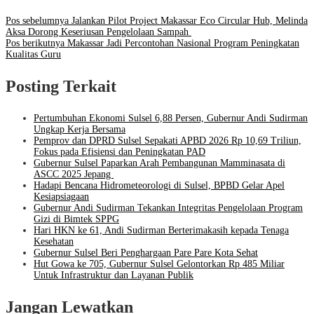
Pos sebelumnya
Jalankan Pilot Project Makassar Eco Circular Hub, Melinda
Aksa Dorong Keseriusan Pengelolaan Sampah
Pos berikutnya
Makassar Jadi Percontohan Nasional Program Peningkatan
Kualitas Guru
Posting Terkait
Pertumbuhan Ekonomi Sulsel 6,88 Persen, Gubernur Andi Sudirman
Ungkap Kerja Bersama
Pemprov dan DPRD Sulsel Sepakati APBD 2026 Rp 10,69 Triliun,
Fokus pada Efisiensi dan Peningkatan PAD
Gubernur Sulsel Paparkan Arah Pembangunan Mamminasata di
ASCC 2025 Jepang
Hadapi Bencana Hidrometeorologi di Sulsel, BPBD Gelar Apel
Kesiapsiagaan
Gubernur Andi Sudirman Tekankan Integritas Pengelolaan Program
Gizi di Bimtek SPPG
Hari HKN ke 61, Andi Sudirman Berterimakasih kepada Tenaga
Kesehatan
Gubernur Sulsel Beri Penghargaan Pare Pare Kota Sehat
Hut Gowa ke 705, Gubernur Sulsel Gelontorkan Rp 485 Miliar
Untuk Infrastruktur dan Layanan Publik
Jangan Lewatkan