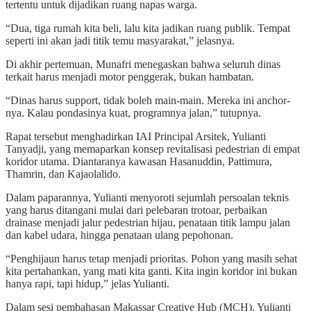
tertentu untuk dijadikan ruang napas warga.
“Dua, tiga rumah kita beli, lalu kita jadikan ruang publik. Tempat
seperti ini akan jadi titik temu masyarakat,” jelasnya.
Di akhir pertemuan, Munafri menegaskan bahwa seluruh dinas
terkait harus menjadi motor penggerak, bukan hambatan.
“Dinas harus support, tidak boleh main-main. Mereka ini anchor-
nya. Kalau pondasinya kuat, programnya jalan,” tutupnya.
Rapat tersebut menghadirkan IAI Principal Arsitek, Yulianti
Tanyadji, yang memaparkan konsep revitalisasi pedestrian di empat
koridor utama. Diantaranya kawasan Hasanuddin, Pattimura,
Thamrin, dan Kajaolalido.
Dalam paparannya, Yulianti menyoroti sejumlah persoalan teknis
yang harus ditangani mulai dari pelebaran trotoar, perbaikan
drainase menjadi jalur pedestrian hijau, penataan titik lampu jalan
dan kabel udara, hingga penataan ulang pepohonan.
“Penghijaun harus tetap menjadi prioritas. Pohon yang masih sehat
kita pertahankan, yang mati kita ganti. Kita ingin koridor ini bukan
hanya rapi, tapi hidup,” jelas Yulianti.
Dalam sesi pembahasan Makassar Creative Hub (MCH), Yulianti